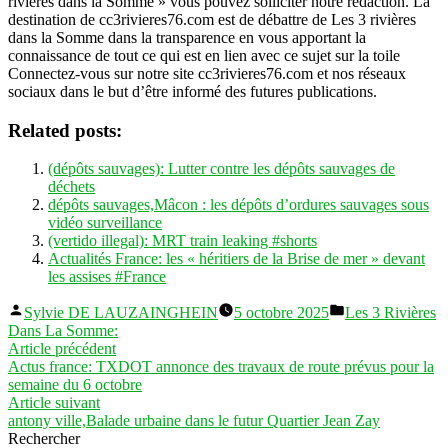
rivières dans la Somme » vous pouvez solliciter notre rédaction. La
destination de cc3rivieres76.com est de débattre de Les 3 rivières
dans la Somme dans la transparence en vous apportant la
connaissance de tout ce qui est en lien avec ce sujet sur la toile
Connectez-vous sur notre site cc3rivieres76.com et nos réseaux
sociaux dans le but d’être informé des futures publications.
Related posts:
(dépôts sauvages): Lutter contre les dépôts sauvages de
déchets
dépôts sauvages,Mâcon : les dépôts d’ordures sauvages sous
vidéo surveillance
(vertido illegal): MRT train leaking #shorts
Actualités France: les « héritiers de la Brise de mer » devant
les assises #France
Publié
Publié
Sylvie DE LAUZAINGHEIN
5 octobre 2025
Les 3 Rivières
par
dans
Dans La Somme:
Navigation
Article
Article précédent
précédent :
Actus france: TXDOT annonce des travaux de route prévus pour la
de
semaine du 6 octobre
l’article
Article
Article suivant
suivant :
antony ville,Balade urbaine dans le futur Quartier Jean Zay
Rechercher