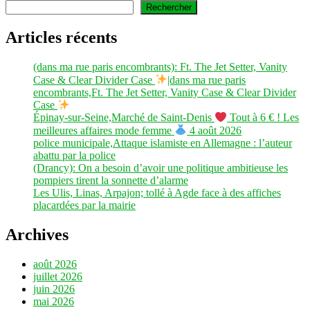
Rechercher
Articles récents
(dans ma rue paris encombrants): Ft. The Jet Setter, Vanity
Case & Clear Divider Case
|dans ma rue paris
encombrants,Ft. The Jet Setter, Vanity Case & Clear Divider
Case
Épinay-sur-Seine,Marché de Saint-Denis
Tout à 6 € ! Les
meilleures affaires mode femme
4 août 2026
police municipale,Attaque islamiste en Allemagne : l’auteur
abattu par la police
(Drancy): On a besoin d’avoir une politique ambitieuse les
pompiers tirent la sonnette d’alarme
Les Ulis, Linas, Arpajon; tollé à Agde face à des affiches
placardées par la mairie
Archives
août 2026
juillet 2026
juin 2026
mai 2026