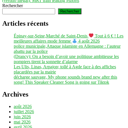
suivant :
(vertido illegal): MRT train leaking #shorts
Rechercher
Rechercher
Articles récents
Épinay-sur-Seine,Marché de Saint-Denis
Tout à 6 € ! Les
meilleures affaires mode femme
4 août 2026
police municipale,Attaque islamiste en Allemagne : l’auteur
abattu par la police
(Drancy): On a besoin d’avoir une politique ambitieuse les
pompiers tirent la sonnette d’alarme
Les Ulis, Linas, Arpajon; tollé à Agde face à des affiches
placardées par la mairie
décharge sauvage, My phone sounds brand new after this
song! This Speaker Cleaner Song is going sur Tiktok
Archives
août 2026
juillet 2026
juin 2026
mai 2026
avril 2026