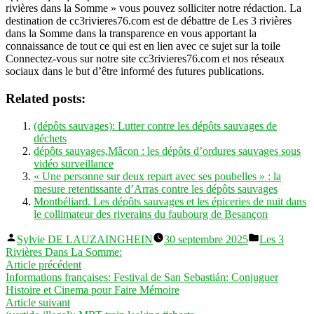
rivières dans la Somme » vous pouvez solliciter notre rédaction. La
destination de cc3rivieres76.com est de débattre de Les 3 rivières
dans la Somme dans la transparence en vous apportant la
connaissance de tout ce qui est en lien avec ce sujet sur la toile
Connectez-vous sur notre site cc3rivieres76.com et nos réseaux
sociaux dans le but d’être informé des futures publications.
Related posts:
(dépôts sauvages): Lutter contre les dépôts sauvages de
déchets
dépôts sauvages,Mâcon : les dépôts d’ordures sauvages sous
vidéo surveillance
« Une personne sur deux repart avec ses poubelles » : la
mesure retentissante d’Arras contre les dépôts sauvages
Montbéliard. Les dépôts sauvages et les épiceries de nuit dans
le collimateur des riverains du faubourg de Besançon
Publié
Publié
Sylvie DE LAUZAINGHEIN
30 septembre 2025
Les 3
par
dans
Rivières Dans La Somme:
Navigation
Article
Article précédent
précédent :
Informations françaises: Festival de San Sebastián: Conjuguer
de
Histoire et Cinema pour Faire Mémoire
l’article
Article
Article suivant