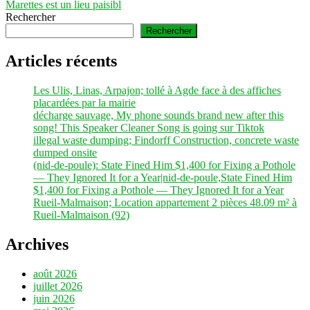
Marettes est un lieu paisibl
Rechercher
Rechercher
Articles récents
Les Ulis, Linas, Arpajon; tollé à Agde face à des affiches
placardées par la mairie
décharge sauvage, My phone sounds brand new after this
song! This Speaker Cleaner Song is going sur Tiktok
illegal waste dumping; Findorff Construction, concrete waste
dumped onsite
(nid-de-poule): State Fined Him $1,400 for Fixing a Pothole
— They Ignored It for a Year|nid-de-poule,State Fined Him
$1,400 for Fixing a Pothole — They Ignored It for a Year
Rueil-Malmaison; Location appartement 2 pièces 48.09 m² à
Rueil-Malmaison (92)
Archives
août 2026
juillet 2026
juin 2026