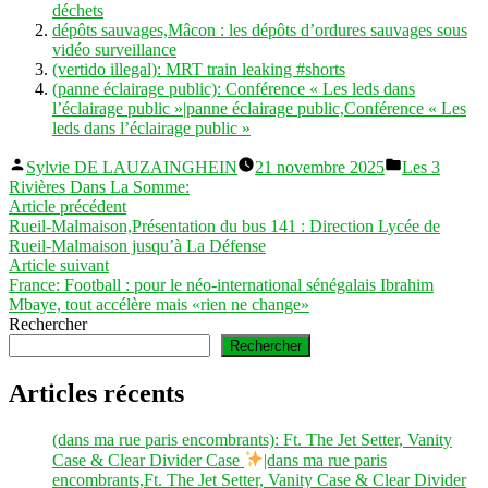
déchets
dépôts sauvages,Mâcon : les dépôts d’ordures sauvages sous
vidéo surveillance
(vertido illegal): MRT train leaking #shorts
(panne éclairage public): Conférence « Les leds dans
l’éclairage public »|panne éclairage public,Conférence « Les
leds dans l’éclairage public »
Publié
Publié
Sylvie DE LAUZAINGHEIN
21 novembre 2025
Les 3
par
dans
Rivières Dans La Somme:
Navigation
Article
Article précédent
précédent :
Rueil-Malmaison,Présentation du bus 141 : Direction Lycée de
de
Rueil-Malmaison jusqu’à La Défense
l’article
Article
Article suivant
suivant :
France: Football : pour le néo-international sénégalais Ibrahim
Mbaye, tout accélère mais «rien ne change»
Rechercher
Rechercher
Articles récents
(dans ma rue paris encombrants): Ft. The Jet Setter, Vanity
Case & Clear Divider Case
|dans ma rue paris
encombrants,Ft. The Jet Setter, Vanity Case & Clear Divider