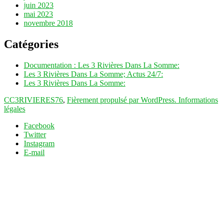
juin 2023
mai 2023
novembre 2018
Catégories
Documentation : Les 3 Rivières Dans La Somme:
Les 3 Rivières Dans La Somme; Actus 24/7:
Les 3 Rivières Dans La Somme:
CC3RIVIERES76
,
Fièrement propulsé par WordPress.
Informations
légales
Facebook
Twitter
Instagram
E-mail