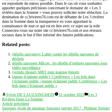
est reproduite du mieux possible. Dans le cas où vous souhaitez
apporter quelques précisions concernant le domaine de « Les 3
rivières dans la Somme » vous pouvez solliciter notre rédaction. La
destination de cc3rivieres76.com est de débattre de Les 3 rivières
dans la Somme dans la transparence en vous apportant la
connaissance de tout ce qui est en lien avec ce sujet sur la toile
Connectez-vous sur notre site cc3rivieres76.com et nos réseaux
sociaux dans le but d’être informé des futures publications.
Related posts:
(dépôts sauvages): Lutter contre les dépôts sauvages de
déchets
dépôts sauvages,Mâcon : les dépôts d’ordures sauvages sous
vidéo surveillance
(vertido illegal): MRT train leaking #shorts
(panne éclairage public): Conférence « Les leds dans
l’éclairage public »|panne éclairage public,Conférence « Les
leds dans l’éclairage public »
Publié
Publié
Sylvie DE LAUZAINGHEIN
31 octobre 2025
Les 3
par
dans
Rivières Dans La Somme:
Navigation
Article
Article précédent
précédent :
Suresnes,;école de musique Suresnes janvier 2017 : Philippe Serisier
de