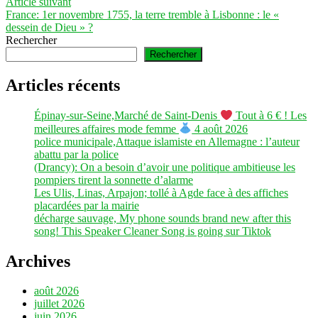
Article
Article suivant
l’article
suivant :
France: 1er novembre 1755, la terre tremble à Lisbonne : le «
dessein de Dieu » ?
Rechercher
Rechercher
Articles récents
Épinay-sur-Seine,Marché de Saint-Denis
Tout à 6 € ! Les
meilleures affaires mode femme
4 août 2026
police municipale,Attaque islamiste en Allemagne : l’auteur
abattu par la police
(Drancy): On a besoin d’avoir une politique ambitieuse les
pompiers tirent la sonnette d’alarme
Les Ulis, Linas, Arpajon; tollé à Agde face à des affiches
placardées par la mairie
décharge sauvage, My phone sounds brand new after this
song! This Speaker Cleaner Song is going sur Tiktok
Archives
août 2026
juillet 2026
juin 2026