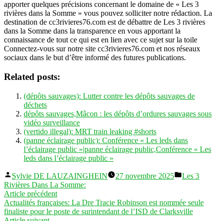
apporter quelques précisions concernant le domaine de « Les 3
rivières dans la Somme » vous pouvez solliciter notre rédaction. La
destination de cc3rivieres76.com est de débattre de Les 3 rivières
dans la Somme dans la transparence en vous apportant la
connaissance de tout ce qui est en lien avec ce sujet sur la toile
Connectez-vous sur notre site cc3rivieres76.com et nos réseaux
sociaux dans le but d’être informé des futures publications.
Related posts:
(dépôts sauvages): Lutter contre les dépôts sauvages de
déchets
dépôts sauvages,Mâcon : les dépôts d’ordures sauvages sous
vidéo surveillance
(vertido illegal): MRT train leaking #shorts
(panne éclairage public): Conférence « Les leds dans
l’éclairage public »|panne éclairage public,Conférence « Les
leds dans l’éclairage public »
Publié
Publié
Sylvie DE LAUZAINGHEIN
27 novembre 2025
Les 3
par
dans
Rivières Dans La Somme:
Navigation
Article
Article précédent
précédent :
Actualités françaises: La Dre Tracie Robinson est nommée seule
de
finaliste pour le poste de surintendant de l’ISD de Clarksville
Article
Article suivant