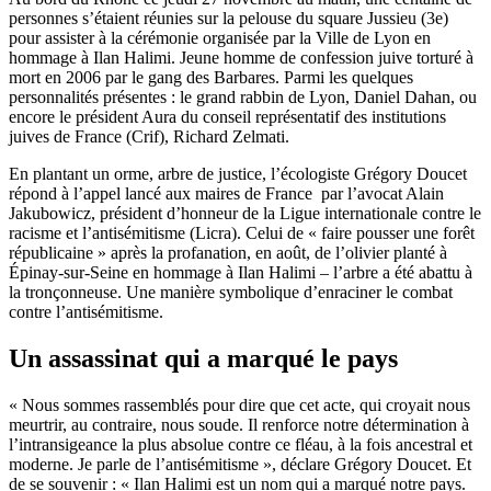
personnes s’étaient réunies sur la pelouse du square Jussieu (3e)
pour assister à la cérémonie organisée par la Ville de Lyon en
hommage à Ilan Halimi. Jeune homme de confession juive torturé à
mort en 2006 par le gang des Barbares. Parmi les quelques
personnalités présentes : le grand rabbin de Lyon, Daniel Dahan, ou
encore le président Aura du conseil représentatif des institutions
juives de France (Crif), Richard Zelmati.
En plantant un orme, arbre de justice, l’écologiste Grégory Doucet
répond à l’appel lancé aux maires de France par l’avocat Alain
Jakubowicz, président d’honneur de la Ligue internationale contre le
racisme et l’antisémitisme (Licra). Celui de « faire pousser une forêt
républicaine » après la profanation, en août, de l’olivier planté à
Épinay-sur-Seine en hommage à Ilan Halimi – l’arbre a été abattu à
la tronçonneuse. Une manière symbolique d’enraciner le combat
contre l’antisémitisme.
Un assassinat qui a marqué le pays
« Nous sommes rassemblés pour dire que cet acte, qui croyait nous
meurtrir, au contraire, nous soude. Il renforce notre détermination à
l’intransigeance la plus absolue contre ce fléau, à la fois ancestral et
moderne. Je parle de l’antisémitisme », déclare Grégory Doucet. Et
de se souvenir : « Ilan Halimi est un nom qui a marqué notre pays.