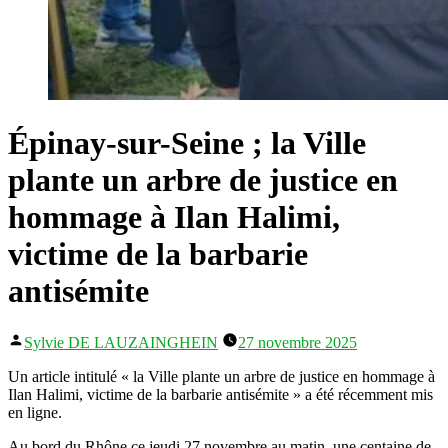
Épinay-sur-Seine ; la Ville
plante un arbre de justice en
hommage à Ilan Halimi,
victime de la barbarie
antisémite
Publié
Sylvie DE LAUZAINGHEIN
27 novembre 2025
par
Un article intitulé « la Ville plante un arbre de justice en hommage à
Ilan Halimi, victime de la barbarie antisémite » a été récemment mis
en ligne.
Au bord du Rhône ce jeudi 27 novembre au matin, une centaine de