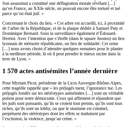
Son assassinat a constitué une déflagration morale révélant […]
qu’en France, au XXIe siècle, on pouvait encore être torturé et tué
parce qu’on était juif. »
Concernant le choix du lieu. « Cet arbre est accueilli, ici, à proximité
de l’arbre de la République, et de la plaque dédiée à Samuel Paty et
Dominique Bernard. Sous la surveillance également d’Édouard-
Herriot. Avec l’intention que s’étoffe (dans le square Jussieu) un lieu
lyonnais de mémoire républicaine, un lieu de solidarité. Cet orme
[…] nous avons choisi d’attendre quelques semaines pour le planter
à la meilleure période, là où il peut prendre le mieux racine dans la
terre de Lyon. »
1 570 actes antisémites l’année dernière
Pour Myriam Picot, présidente de la Licra Auvergne-Rhône-Alpes,
cette tragédie rappelle que « les préjugés tuent, l’ignorance tue. Les
préjugés fondés sur les stéréotypes antisémites […] sont un véritable
poison pour notre démocratie. Ceux qui affirment et répandent que
les juifs sont puissants, qu’ils se croient tout permis, qu’ils sont tous
riches, qu’ils sont un lobby, ou que le sionisme est criminel,
perpétuent des stéréotypes dont les effets se traduisent par
l’exclusion, la violence, jusqu’au crime. »