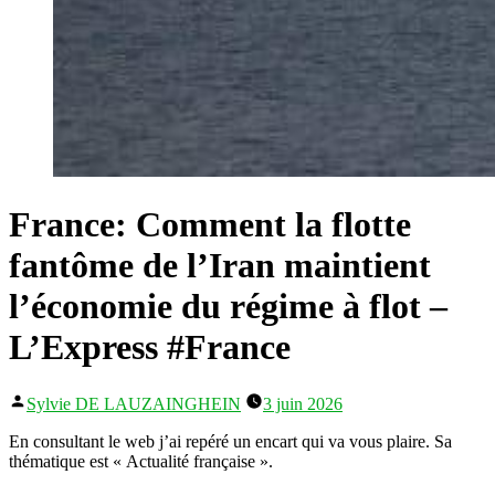
France: Comment la flotte
fantôme de l’Iran maintient
l’économie du régime à flot –
L’Express #France
Publié
Sylvie DE LAUZAINGHEIN
3 juin 2026
par
En consultant le web j’ai repéré un encart qui va vous plaire. Sa
thématique est « Actualité française ».