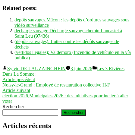
Related posts:
dépôts sauvages,Mâcon : les dépôts d’ordures sauvages sous
vidéo surveillance
décharge sauvage,Décharge sauvage chemin Lancastel à
Saint Leu (97436)
(dépôts sauvages): Lutter contre les dépôts sauvages de
déchets
(vertidos ilegales): Valdemoro (Incendio de vehículo en la vía
publica)
Publié
Publié
Sylvie DE LAUZAINGHEIN
3 juin 2026
Les 3 Rivières
par
dans
Dans La Somme:
Navigation
Article
Article précédent
précédent :
Noisy-le-Grand ; Employé de restauration collective H/F
de
Article
Article suivant
l’article
suivant :
election 2026,Municipales 2026 : des initiatives pour inciter à aller
voter
Rechercher
Rechercher
Articles récents