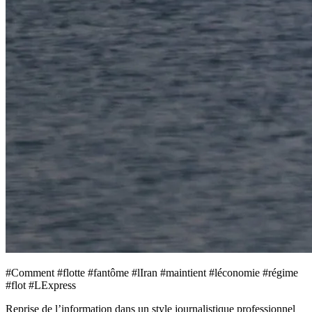
#Comment #flotte #fantôme #lIran #maintient #léconomie #régime
#flot #LExpress
Reprise de l’information dans un style journalistique professionnel