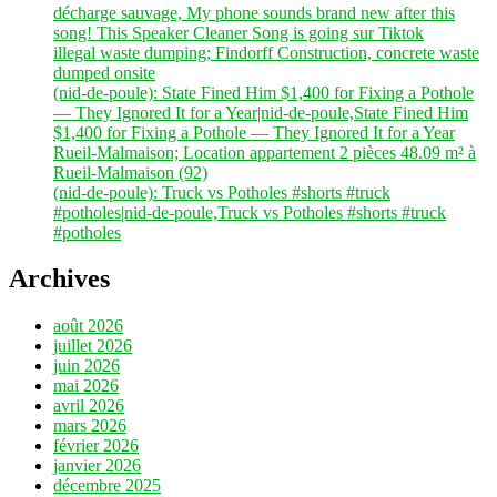
décharge sauvage, My phone sounds brand new after this
song! This Speaker Cleaner Song is going sur Tiktok
illegal waste dumping; Findorff Construction, concrete waste
dumped onsite
(nid-de-poule): State Fined Him $1,400 for Fixing a Pothole
— They Ignored It for a Year|nid-de-poule,State Fined Him
$1,400 for Fixing a Pothole — They Ignored It for a Year
Rueil-Malmaison; Location appartement 2 pièces 48.09 m² à
Rueil-Malmaison (92)
(nid-de-poule): Truck vs Potholes #shorts #truck
#potholes|nid-de-poule,Truck vs Potholes #shorts #truck
#potholes
Archives
août 2026
juillet 2026
juin 2026
mai 2026
avril 2026
mars 2026
février 2026
janvier 2026
décembre 2025