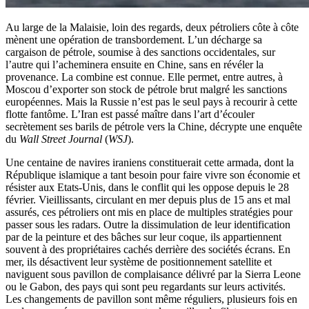
Au large de la Malaisie, loin des regards, deux pétroliers côte à côte
mènent une opération de transbordement. L’un décharge sa
cargaison de pétrole, soumise à des sanctions occidentales, sur
l’autre qui l’acheminera ensuite en Chine, sans en révéler la
provenance. La combine est connue. Elle permet, entre autres, à
Moscou d’exporter son stock de pétrole brut malgré les sanctions
européennes. Mais la Russie n’est pas le seul pays à recourir à cette
flotte fantôme. L’Iran est passé maître dans l’art d’écouler
secrètement ses barils de pétrole vers la Chine, décrypte une enquête
du
Wall Street Journal
(
WSJ
).
Une centaine de navires iraniens constituerait cette armada, dont la
République islamique a tant besoin pour faire vivre son économie et
résister aux Etats-Unis, dans le conflit qui les oppose depuis le 28
février. Vieillissants, circulant en mer depuis plus de 15 ans et mal
assurés, ces pétroliers ont mis en place de multiples stratégies pour
passer sous les radars. Outre la dissimulation de leur identification
par de la peinture et des bâches sur leur coque, ils appartiennent
souvent à des propriétaires cachés derrière des sociétés écrans. En
mer, ils désactivent leur système de positionnement satellite et
naviguent sous pavillon de complaisance délivré par la Sierra Leone
ou le Gabon, des pays qui sont peu regardants sur leurs activités.
Les changements de pavillon sont même réguliers, plusieurs fois en