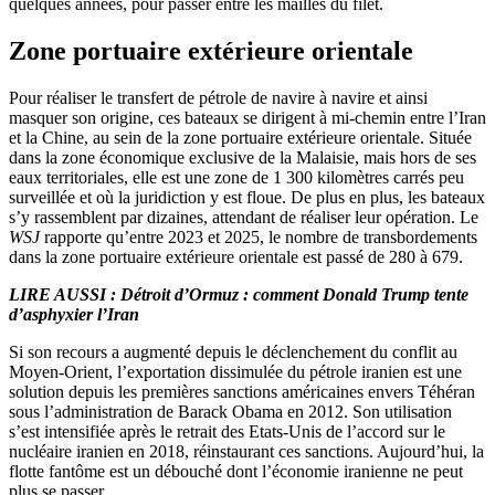
quelques années, pour passer entre les mailles du filet.
Zone portuaire extérieure orientale
Pour réaliser le transfert de pétrole de navire à navire et ainsi
masquer son origine, ces bateaux se dirigent à mi-chemin entre l’Iran
et la Chine, au sein de la zone portuaire extérieure orientale. Située
dans la zone économique exclusive de la Malaisie, mais hors de ses
eaux territoriales, elle est une zone de 1 300 kilomètres carrés peu
surveillée et où la juridiction y est floue. De plus en plus, les bateaux
s’y rassemblent par dizaines, attendant de réaliser leur opération. Le
WSJ
rapporte qu’entre 2023 et 2025, le nombre de transbordements
dans la zone portuaire extérieure orientale est passé de 280 à 679.
LIRE AUSSI :
Détroit d’Ormuz : comment Donald Trump tente
d’asphyxier l’Iran
Si son recours a augmenté depuis le déclenchement du conflit au
Moyen-Orient, l’exportation dissimulée du pétrole iranien est une
solution depuis les premières sanctions américaines envers Téhéran
sous l’administration de Barack Obama en 2012. Son utilisation
s’est intensifiée après le retrait des Etats-Unis de l’accord sur le
nucléaire iranien en 2018, réinstaurant ces sanctions. Aujourd’hui, la
flotte fantôme est un débouché dont l’économie iranienne ne peut
plus se passer.