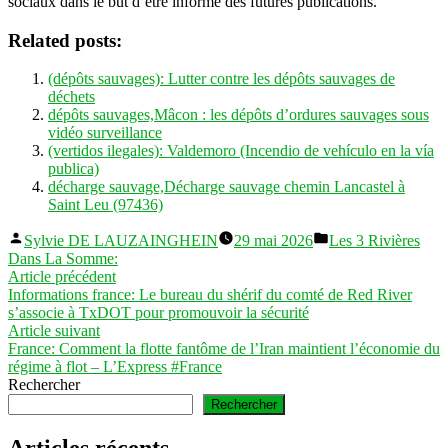
sociaux dans le but d’être informé des futures publications.
Related posts:
(dépôts sauvages): Lutter contre les dépôts sauvages de
déchets
dépôts sauvages,Mâcon : les dépôts d’ordures sauvages sous
vidéo surveillance
(vertidos ilegales): Valdemoro (Incendio de vehículo en la vía
publica)
décharge sauvage,Décharge sauvage chemin Lancastel à
Saint Leu (97436)
Publié
Publié
Sylvie DE LAUZAINGHEIN
29 mai 2026
Les 3 Rivières
par
dans
Dans La Somme:
Navigation
Article
Article précédent
précédent :
Informations france: Le bureau du shérif du comté de Red River
de
s’associe à TxDOT pour promouvoir la sécurité
l’article
Article
Article suivant
suivant :
France: Comment la flotte fantôme de l’Iran maintient l’économie du
régime à flot – L’Express #France
Rechercher
Rechercher