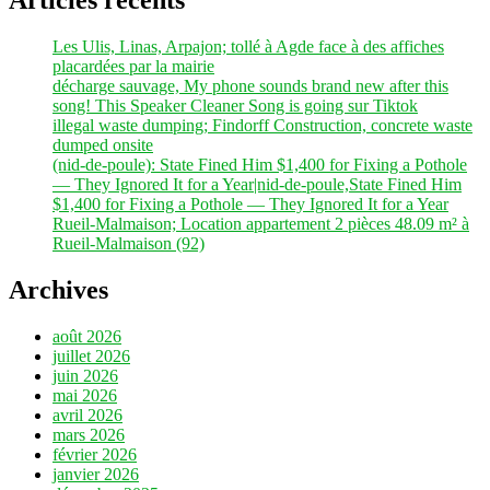
Articles récents
Les Ulis, Linas, Arpajon; tollé à Agde face à des affiches
placardées par la mairie
décharge sauvage, My phone sounds brand new after this
song! This Speaker Cleaner Song is going sur Tiktok
illegal waste dumping; Findorff Construction, concrete waste
dumped onsite
(nid-de-poule): State Fined Him $1,400 for Fixing a Pothole
— They Ignored It for a Year|nid-de-poule,State Fined Him
$1,400 for Fixing a Pothole — They Ignored It for a Year
Rueil-Malmaison; Location appartement 2 pièces 48.09 m² à
Rueil-Malmaison (92)
Archives
août 2026
juillet 2026
juin 2026
mai 2026
avril 2026
mars 2026
février 2026
janvier 2026