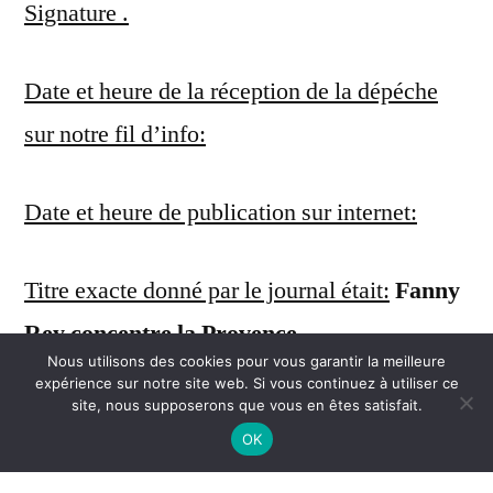
Signature .
Date et heure de la réception de la dépéche
sur notre fil d’info:
Date et heure de publication sur internet:
Titre exacte donné par le journal était:
Fanny
Rey concentre la Provence
Nous utilisons des cookies pour vous garantir la meilleure
expérience sur notre site web. Si vous continuez à utiliser ce
Information et contenu publiés :
site, nous supposerons que vous en êtes satisfait.
OK