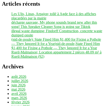
Articles récents
Les Ulis, Linas, Arpajon; tollé à Agde face à des affiches
placardées par la mairie
décharge sauvage, My phone sounds brand new after this
song! This Speaker Cleaner Song is going sur Tiktok
illegal waste dumping; Findorff Construction, concrete waste
dumped onsite
(nid-de-poule): State Fined Him $1,400 for Fixing a Pothole
— They Ignored It for a Year|nid-de-poule,State Fined Him
$1,400 for Fixing a Pothole — They Ignored It for a Year
Rueil-Malmaison; Location appartement 2 pièces 48.09 m² à
Rueil-Malmaison (92)
Archives
août 2026
juillet 2026
juin 2026
mai 2026
avril 2026
mars 2026
février 2026