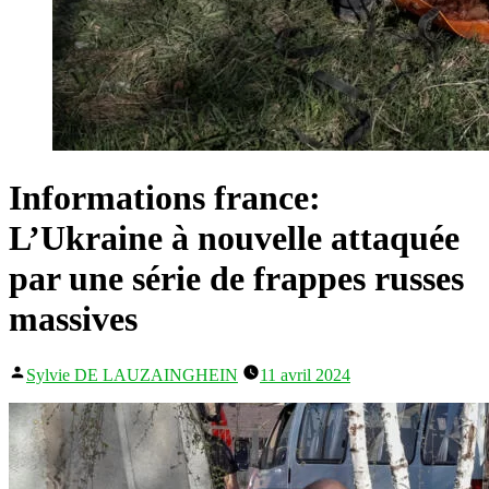
Informations france:
L’Ukraine à nouvelle attaquée
par une série de frappes russes
massives
Publié
Sylvie DE LAUZAINGHEIN
11 avril 2024
par