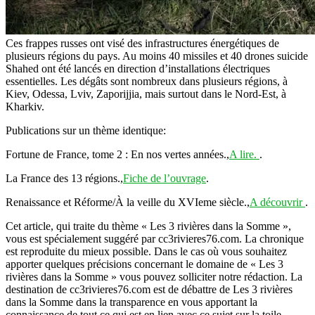
Ces frappes russes ont visé des infrastructures énergétiques de
plusieurs régions du pays. Au moins 40 missiles et 40 drones suicide
Shahed ont été lancés en direction d’installations électriques
essentielles. Les dégâts sont nombreux dans plusieurs régions, à
Kiev, Odessa, Lviv, Zaporijjia, mais surtout dans le Nord-Est, à
Kharkiv.
Publications sur un thème identique:
Fortune de France, tome 2 : En nos vertes années.,
A lire.
.
La France des 13 régions.,
Fiche de l’ouvrage
.
Renaissance et Réforme/À la veille du XVIeme siècle.,
A découvrir
.
Cet article, qui traite du thème « Les 3 rivières dans la Somme »,
vous est spécialement suggéré par cc3rivieres76.com. La chronique
est reproduite du mieux possible. Dans le cas où vous souhaitez
apporter quelques précisions concernant le domaine de « Les 3
rivières dans la Somme » vous pouvez solliciter notre rédaction. La
destination de cc3rivieres76.com est de débattre de Les 3 rivières
dans la Somme dans la transparence en vous apportant la
connaissance de tout ce qui est en lien avec ce sujet sur la toile