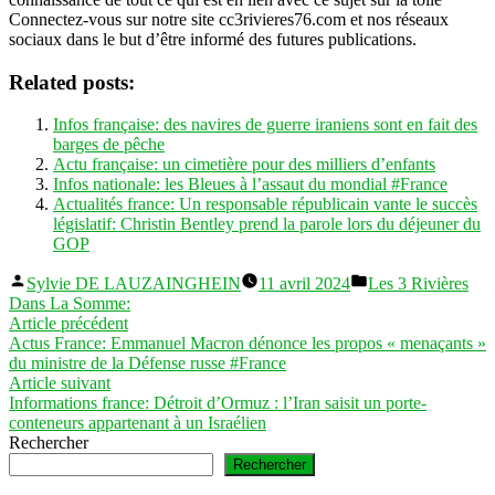
Connectez-vous sur notre site cc3rivieres76.com et nos réseaux
sociaux dans le but d’être informé des futures publications.
Related posts:
Infos française: des navires de guerre iraniens sont en fait des
barges de pêche
Actu française: un cimetière pour des milliers d’enfants
Infos nationale: les Bleues à l’assaut du mondial #France
Actualités france: Un responsable républicain vante le succès
législatif: Christin Bentley prend la parole lors du déjeuner du
GOP
Publié
Publié
Sylvie DE LAUZAINGHEIN
11 avril 2024
Les 3 Rivières
par
dans
Dans La Somme:
Navigation
Article
Article précédent
précédent :
Actus France: Emmanuel Macron dénonce les propos « menaçants »
de
du ministre de la Défense russe #France
l’article
Article
Article suivant
suivant :
Informations france: Détroit d’Ormuz : l’Iran saisit un porte-
conteneurs appartenant à un Israélien
Rechercher
Rechercher