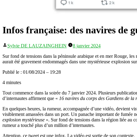
Infos française: des navires de g
Publié
Sylvie DE LAUZAINGHEIN
8 janvier 2024
par
Sur fond de tensions dans la péninsule arabique et en mer Rouge, les 
aurait été gravement endommagés dans une mystérieuse explosion sur l
Publié le : 01/08/2024 – 19:28
4 minutes
Tout commence dans la soirée du 7 janvier 2024. Plusieurs publications
d’internautes affirment que «
16 navires du corps des Gardiens de la 
En quelques heures, la rumeur, accompagnée d’une vidéo, devient viral
visiblement amassées dans un port. Un panache important de fumée noir
explosion mystérieuse
». Sur fond de tensions dans la région liée au c
rumeur a touché plus d’un million d’internautes.
Attention, ce tweet est une infox. La vidéo est sortie de son contexte.