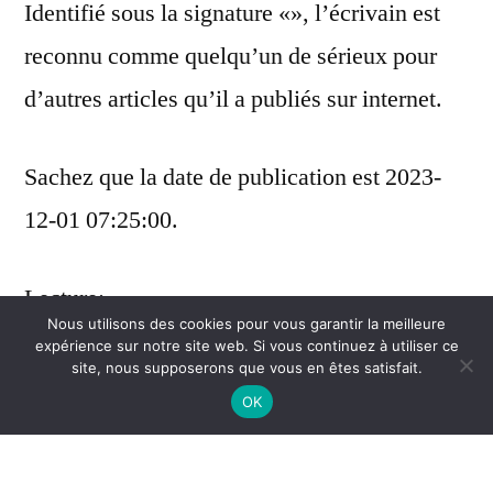
Identifié sous la signature «», l’écrivain est
reconnu comme quelqu’un de sérieux pour
d’autres articles qu’il a publiés sur internet.
Sachez que la date de publication est 2023-
12-01 07:25:00.
Lecture:
Nous utilisons des cookies pour vous garantir la meilleure
expérience sur notre site web. Si vous continuez à utiliser ce
site, nous supposerons que vous en êtes satisfait.
Histoire de l’Europe/Les Germains.,
sur ce
OK
lien la fiche de présentation
.