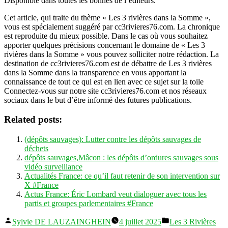
Disponible dans toutes les bonnes de l’éditeurs.
Cet article, qui traite du thème « Les 3 rivières dans la Somme »,
vous est spécialement suggéré par cc3rivieres76.com. La chronique
est reproduite du mieux possible. Dans le cas où vous souhaitez
apporter quelques précisions concernant le domaine de « Les 3
rivières dans la Somme » vous pouvez solliciter notre rédaction. La
destination de cc3rivieres76.com est de débattre de Les 3 rivières
dans la Somme dans la transparence en vous apportant la
connaissance de tout ce qui est en lien avec ce sujet sur la toile
Connectez-vous sur notre site cc3rivieres76.com et nos réseaux
sociaux dans le but d’être informé des futures publications.
Related posts:
(dépôts sauvages): Lutter contre les dépôts sauvages de
déchets
dépôts sauvages,Mâcon : les dépôts d’ordures sauvages sous
vidéo surveillance
Actualités France: ce qu’il faut retenir de son intervention sur
X #France
Actus France: Éric Lombard veut dialoguer avec tous les
partis et groupes parlementaires #France
Publié
Publié
Sylvie DE LAUZAINGHEIN
4 juillet 2025
Les 3 Rivières