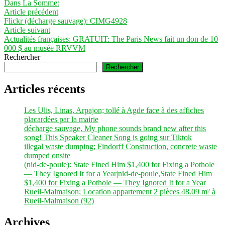
par
dans
Dans La Somme:
Navigation
Article
Article précédent
précédent :
Flickr (décharge sauvage): CIMG4928
de
Article
Article suivant
l’article
suivant :
Actualités françaises: GRATUIT: The Paris News fait un don de 10
000 $ au musée RRVVM
Rechercher
Rechercher
Articles récents
Les Ulis, Linas, Arpajon; tollé à Agde face à des affiches
placardées par la mairie
décharge sauvage, My phone sounds brand new after this
song! This Speaker Cleaner Song is going sur Tiktok
illegal waste dumping; Findorff Construction, concrete waste
dumped onsite
(nid-de-poule): State Fined Him $1,400 for Fixing a Pothole
— They Ignored It for a Year|nid-de-poule,State Fined Him
$1,400 for Fixing a Pothole — They Ignored It for a Year
Rueil-Malmaison; Location appartement 2 pièces 48.09 m² à
Rueil-Malmaison (92)
Archives