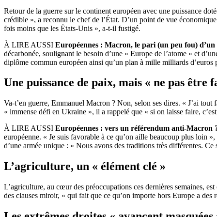
Retour de la guerre sur le continent européen avec une puissance dot
crédible », a reconnu le chef de l’État. D’un point de vue économique,
fois moins que les États-Unis », a-t-il fustigé.
À LIRE AUSSI
Européennes : Macron, le pari (un peu fou) d’un
décarbonée, soulignant le besoin d’une « Europe de l’atome » et d’un
diplôme commun européen ainsi qu’un plan à mille milliards d’euros pour 
Une puissance de paix, mais « ne pas être f
Va-t’en guerre, Emmanuel Macron ? Non, selon ses dires. « J’ai tout fai
« immense défi en Ukraine », il a rappelé que « si on laisse faire, c’est
À LIRE AUSSI
Européennes : vers un référendum anti-Macron 
européenne. « Je suis favorable à ce qu’on aille beaucoup plus loin »,
d’une armée unique : « Nous avons des traditions très différentes. Ce
L’agriculture, un « élément clé »
L’agriculture, au cœur des préoccupations ces dernières semaines, est é
des clauses miroir, « qui fait que ce qu’on importe hors Europe a des 
Les extrêmes droites « avancent masquées 