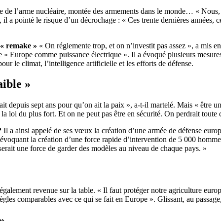
ée de l’arme nucléaire, montée des armements dans le monde… « Nous, e
 il a pointé le risque d’un décrochage : « Ces trente dernières années, 
 « remake »
« On réglemente trop, et on n’investit pas assez », a mis e
e « Europe comme puissance électrique ». Il a évoqué plusieurs mesures 
le climat, l’intelligence artificielle et les efforts de défense.
aible »
t depuis sept ans pour qu’on ait la paix », a-t-il martelé. Mais « être u
 la loi du plus fort. Et on ne peut pas être en sécurité. On perdrait toute
?
Il a ainsi appelé de ses vœux la création d’une armée de défense europée
 évoquant la création d’une force rapide d’intervention de 5 000 hommes
 serait une force de garder des modèles au niveau de chaque pays. »
galement revenue sur la table. « Il faut protéger notre agriculture europ
règles comparables avec ce qui se fait en Europe ». Glissant, au passage,
»