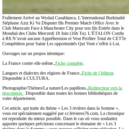
Fraîtement Arrivé au Wydad Casablanca, L’International Burkinabè
Stéphane Aziz Ki Va Disputer fils Premier Match Office Avec le
Club Marocain Face à Manchester City pour son fils Entrée dans le
Mondial des Clubs Mercredi 18 Juin (16h Tu). L’ÉTALON Confie
à Rfi N’avoir aucune Appréhension et Veut Profiter Total de CETTe
Compétition pour Saisir Les opportunités Qui Vont s’offrir à Lui.
Ouvrages sur un propos identique:
La France contre elle-même.,
Fiche complète
.
Langues et dialectes des régions de France.,
Fiche de l’éditeur
.
Disponible à CULTURA.
Photographie/Thèmes/La nature/Les papillons.,
Redirection vers la
description
. Disponible dans toutes les bonnes bibliothèques de
votre département.
Cet article, qui traite du thème « Les 3 rivières dans la Somme »,
vous est spécialement suggéré par cc3rivieres76.com. La chronique
est reproduite du mieux possible. Dans le cas où vous souhaitez
apporter quelques précisions concernant le domaine de « Les 3
rivières dans la Somme » vous pouvez solliciter notre rédaction. La