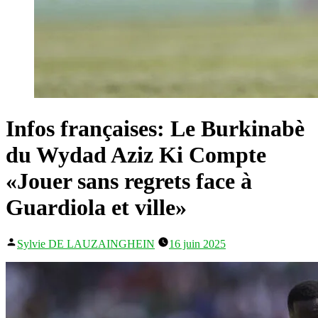
Infos françaises: Le Burkinabè
du Wydad Aziz Ki Compte
«Jouer sans regrets face à
Guardiola et ville»
Publié
Sylvie DE LAUZAINGHEIN
16 juin 2025
par