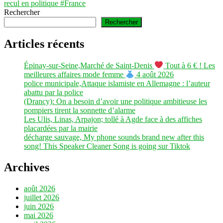
recul en politique #France
Rechercher
Rechercher
Articles récents
Épinay-sur-Seine,Marché de Saint-Denis
Tout à 6 € ! Les
meilleures affaires mode femme
4 août 2026
police municipale,Attaque islamiste en Allemagne : l’auteur
abattu par la police
(Drancy): On a besoin d’avoir une politique ambitieuse les
pompiers tirent la sonnette d’alarme
Les Ulis, Linas, Arpajon; tollé à Agde face à des affiches
placardées par la mairie
décharge sauvage, My phone sounds brand new after this
song! This Speaker Cleaner Song is going sur Tiktok
Archives
août 2026
juillet 2026
juin 2026
mai 2026