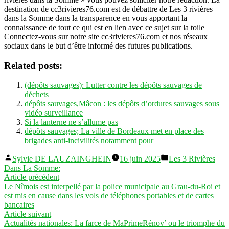
destination de cc3rivieres76.com est de débattre de Les 3 rivières
dans la Somme dans la transparence en vous apportant la
connaissance de tout ce qui est en lien avec ce sujet sur la toile
Connectez-vous sur notre site cc3rivieres76.com et nos réseaux
sociaux dans le but d’être informé des futures publications.
Related posts:
(dépôts sauvages): Lutter contre les dépôts sauvages de
déchets
dépôts sauvages,Mâcon : les dépôts d’ordures sauvages sous
vidéo surveillance
Si la lanterne ne s’allume pas
dépôts sauvages; La ville de Bordeaux met en place des
brigades anti-incivilités notamment pour
Publié
Publié
Sylvie DE LAUZAINGHEIN
16 juin 2025
Les 3 Rivières
par
dans
Dans La Somme:
Navigation
Article
Article précédent
précédent :
Le Nîmois est interpellé par la police municipale au Grau-du-Roi et
de
est mis en cause dans les vols de téléphones portables et de cartes
l’article
bancaires
Article
Article suivant
suivant :
Actualités nationales: La farce de MaPrimeRénov’ ou le triomphe du