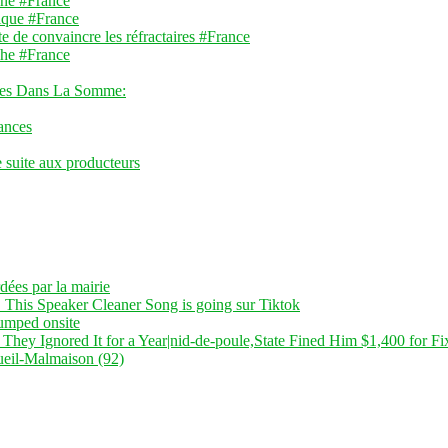
one #France
nique #France
te de convaincre les réfractaires #France
che #France
res Dans La Somme:
ances
e suite aux producteurs
dées par la mairie
 This Speaker Cleaner Song is going sur Tiktok
dumped onsite
 They Ignored It for a Year|nid-de-poule,State Fined Him $1,400 for Fi
ueil-Malmaison (92)