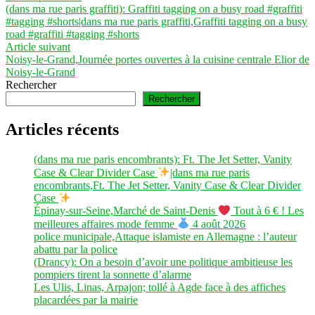
précédent :
(dans ma rue paris graffiti): Graffiti tagging on a busy road #graffiti
de
#tagging #shorts|dans ma rue paris graffiti,Graffiti tagging on a busy
l’article
road #graffiti #tagging #shorts
Article
Article suivant
suivant :
Noisy-le-Grand,Journée portes ouvertes à la cuisine centrale Elior de
Noisy-le-Grand
Rechercher
Rechercher
Articles récents
(dans ma rue paris encombrants): Ft. The Jet Setter, Vanity
Case & Clear Divider Case
|dans ma rue paris
encombrants,Ft. The Jet Setter, Vanity Case & Clear Divider
Case
Épinay-sur-Seine,Marché de Saint-Denis
Tout à 6 € ! Les
meilleures affaires mode femme
4 août 2026
police municipale,Attaque islamiste en Allemagne : l’auteur
abattu par la police
(Drancy): On a besoin d’avoir une politique ambitieuse les
pompiers tirent la sonnette d’alarme
Les Ulis, Linas, Arpajon; tollé à Agde face à des affiches
placardées par la mairie