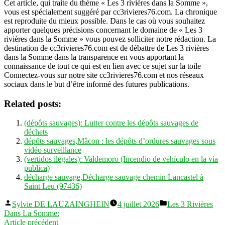
Cet article, qui traite du thème « Les 3 rivières dans la Somme »,
vous est spécialement suggéré par cc3rivieres76.com. La chronique
est reproduite du mieux possible. Dans le cas où vous souhaitez
apporter quelques précisions concernant le domaine de « Les 3
rivières dans la Somme » vous pouvez solliciter notre rédaction. La
destination de cc3rivieres76.com est de débattre de Les 3 rivières
dans la Somme dans la transparence en vous apportant la
connaissance de tout ce qui est en lien avec ce sujet sur la toile
Connectez-vous sur notre site cc3rivieres76.com et nos réseaux
sociaux dans le but d’être informé des futures publications.
Related posts:
(dépôts sauvages): Lutter contre les dépôts sauvages de
déchets
dépôts sauvages,Mâcon : les dépôts d’ordures sauvages sous
vidéo surveillance
(vertidos ilegales): Valdemoro (Incendio de vehículo en la vía
publica)
décharge sauvage,Décharge sauvage chemin Lancastel à
Saint Leu (97436)
Publié
Publié
Sylvie DE LAUZAINGHEIN
4 juillet 2026
Les 3 Rivières
par
dans
Dans La Somme:
Navigation
Article
Article précédent