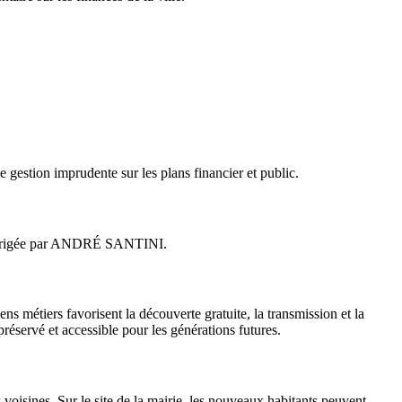
 gestion imprudente sur les plans financier et public.
té dirigée par ANDRÉ SANTINI.
iens métiers favorisent la découverte gratuite, la transmission et la
préservé et accessible pour les générations futures.
s voisines. Sur le site de la mairie, les nouveaux habitants peuvent