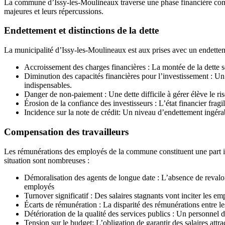
La commune d’Issy-les-Moulineaux traverse une phase financière comple
majeures et leurs répercussions.
Endettement et distinctions de la dette
La municipalité d’Issy-les-Moulineaux est aux prises avec un endetteme
Accroissement des charges financières : La montée de la dette se 
Diminution des capacités financières pour l’investissement : Un 
indispensables.
Danger de non-paiement : Une dette difficile à gérer élève le ri
Érosion de la confiance des investisseurs : L’état financier fragi
Incidence sur la note de crédit: Un niveau d’endettement ingéra
Compensation des travailleurs
Les rémunérations des employés de la commune constituent une part imp
situation sont nombreuses :
Démoralisation des agents de longue date : L’absence de revalor
employés
Turnover significatif : Des salaires stagnants vont inciter les e
Écarts de rémunération : La disparité des rémunérations entre l
Détérioration de la qualité des services publics : Un personnel dé
Tension sur le budget: L’obligation de garantir des salaires attr