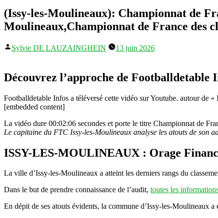
(Issy-les-Moulineaux): Championnat de Fran
Moulineaux,Championnat de France des clu
Publié
Sylvie DE LAUZAINGHEIN
13 juin 2026
par
Découvrez l’approche de Footballdetable In
Footballdetable Infos a téléversé cette vidéo sur Youtube. autour de «
[embedded content]
La vidéo dure 00:02:06 secondes et porte le titre Championnat de Franc
Le capitaine du FTC Issy-les-Moulineaux analyse les atouts de son a
ISSY-LES-MOULINEAUX : Orage Financier à
La ville d’Issy-les-Moulineaux a atteint les derniers rangs du classeme
Dans le but de prendre connaissance de l’audit,
toutes les information
En dépit de ses atouts évidents, la commune d’Issy-les-Moulineaux a ét