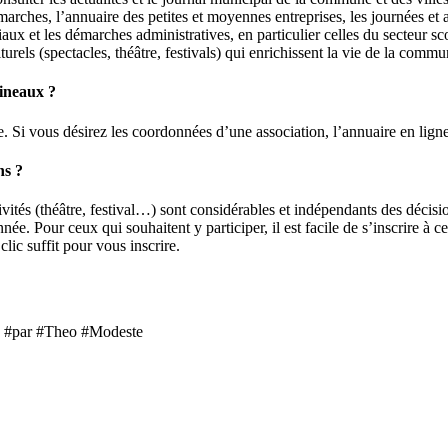
rches, l’annuaire des petites et moyennes entreprises, les journées et act
ux et les démarches administratives, en particulier celles du secteur sco
rels (spectacles, théâtre, festivals) qui enrichissent la vie de la commu
lineaux ?
e. Si vous désirez les coordonnées d’une association, l’annuaire en ligne
ns ?
ctivités (théâtre, festival…) sont considérables et indépendants des décis
. Pour ceux qui souhaitent y participer, il est facile de s’inscrire à ce
ic suffit pour vous inscrire.
n #par #Theo #Modeste