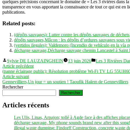
quelques précisions concernant le domaine de « Les 3 rivières dans la
transparence en vous apportant la connaissance de tout ce qui est en li
publications.
Related posts:
(dépôts sauvages): Lutter contre les dépôts sauvages de déchets
dépôts sauvages,Mâcon : les dépôts d’ordures sauvages sous vi
(vertidos ilegales): Valdemoro (Incendio de vehículo en la vía p
décharge sauvage,Décharge sauvage chemin Lancastel à Saint
Publié
Publié
Sylvie DE LAUZAINGHEIN
13 juin 2026
Les 3 Rivières D
par
dans
Navigation
Article
Article précédent
précédent :
(panne éclairage public): Résolution problème Wi-Fi TV LG 55UH6
de
Article
Article suivant
l’article
suivant :
Gennevilliers,Un jour = un soutien ! Taoufik Halem de Gennevilliers
Rechercher
Rechercher
Articles récents
Les Ulis, Linas, Arpajon; tollé à Agde face à des affiches placar
décharge sauvage, My phone sounds brand new after this song!
illegal waste dumping; Findorff Construction, concrete waste 