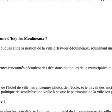
mmune d’Issy-les-Moulineaux ?
iques et de la gestion de la ville d’Issy-les-Moulineaux, soulignant une
oblèmes rencontrés découlent des décisions politiques de la municipali
 de l’hôtel de ville, les anciennes photos de l’école, et le travail des anc
itique de sensibilisation veille à ce que le patrimoine de la ville soit 
ux ?
consulter les actualités et le journal municipal de la commune et des ville