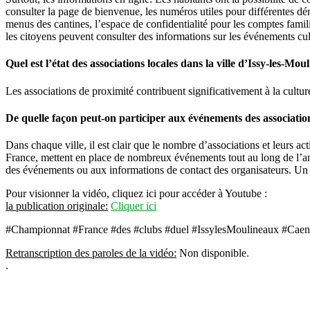
consulter la page de bienvenue, les numéros utiles pour différentes déma
menus des cantines, l’espace de confidentialité pour les comptes familia
les citoyens peuvent consulter des informations sur les événements cultu
Quel est l’état des associations locales dans la ville d’Issy-les-Mou
Les associations de proximité contribuent significativement à la cultur
De quelle façon peut-on participer aux événements des associatio
Dans chaque ville, il est clair que le nombre d’associations et leurs a
France, mettent en place de nombreux événements tout au long de l’année
des événements ou aux informations de contact des organisateurs. Un cl
Pour visionner la vidéo, cliquez ici pour accéder à Youtube :
la publication originale:
Cliquer ici
#Championnat #France #des #clubs #duel #IssylesMoulineaux #Cae
Retranscription des paroles de la vidéo:
Non disponible.
.