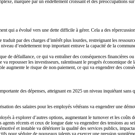
xe, marquée par un endettement croissant et des préoccupations sur la 
nt qui a évolué vers une dette difficile à gérer. Cela a des répercussion
traduit par des charges d’intérêt plus lourdes, restreignant les ressourc
niveau d’endettement trop important entrave la capacité de la commune à
sque de défaillance, ce qui va entraîner des conséquences financières ou 
le va repousser les investisseurs, ralentissant le progrès économique de l
ble augmente le risque de non-paiement, ce qui va engendrer des conséque
ortante des dépenses, atteignant en 2025 un niveau inquiétant sans que
isation des salaires pour les employés vétérans va engendrer une démotiv
mployés à explorer d’autres options, augmentant le turnover et les coûts d
es agents récents et ceux de longue date va engendrer des tensions au se
motivé et instable va détériorer la qualité des services publics, impactan
actifs pour séduire de nouveaux talents va exercer une pression supplément