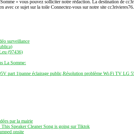
 Somme » vous pouvez solliciter notre rédaction. La destination de cc3r
en avec ce sujet sur la toile Connectez-vous sur notre site cc3rivieres7
déo surveillance
ublica)
 Leu (97436)
ans La Somme:
05V part 1|panne éclairage public,Résolution problème Wi-Fi TV LG
dées par la mairie
 This Speaker Cleaner Song is going sur Tiktok
dumped onsite