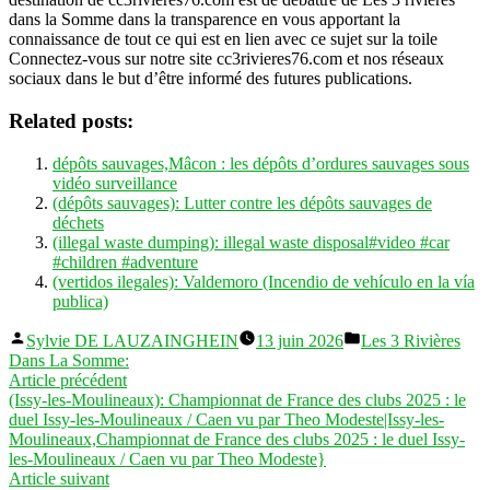
dans la Somme dans la transparence en vous apportant la
connaissance de tout ce qui est en lien avec ce sujet sur la toile
Connectez-vous sur notre site cc3rivieres76.com et nos réseaux
sociaux dans le but d’être informé des futures publications.
Related posts:
dépôts sauvages,Mâcon : les dépôts d’ordures sauvages sous
vidéo surveillance
(dépôts sauvages): Lutter contre les dépôts sauvages de
déchets
(illegal waste dumping): illegal waste disposal#video #car
#children #adventure
(vertidos ilegales): Valdemoro (Incendio de vehículo en la vía
publica)
Publié
Publié
Sylvie DE LAUZAINGHEIN
13 juin 2026
Les 3 Rivières
par
dans
Dans La Somme:
Navigation
Article
Article précédent
précédent :
(Issy-les-Moulineaux): Championnat de France des clubs 2025 : le
de
duel Issy-les-Moulineaux / Caen vu par Theo Modeste|Issy-les-
l’article
Moulineaux,Championnat de France des clubs 2025 : le duel Issy-
les-Moulineaux / Caen vu par Theo Modeste}
Article
Article suivant