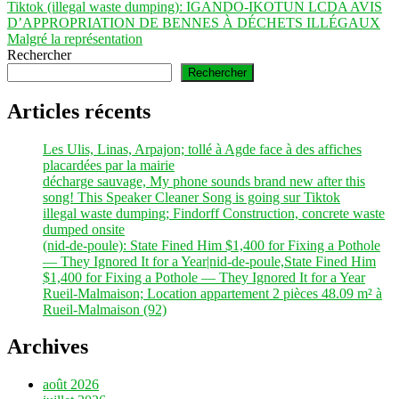
suivant :
Tiktok (illegal waste dumping): IGANDO-IKOTUN LCDA AVIS
D’APPROPRIATION DE BENNES À DÉCHETS ILLÉGAUX
Malgré la représentation
Rechercher
Rechercher
Articles récents
Les Ulis, Linas, Arpajon; tollé à Agde face à des affiches
placardées par la mairie
décharge sauvage, My phone sounds brand new after this
song! This Speaker Cleaner Song is going sur Tiktok
illegal waste dumping; Findorff Construction, concrete waste
dumped onsite
(nid-de-poule): State Fined Him $1,400 for Fixing a Pothole
— They Ignored It for a Year|nid-de-poule,State Fined Him
$1,400 for Fixing a Pothole — They Ignored It for a Year
Rueil-Malmaison; Location appartement 2 pièces 48.09 m² à
Rueil-Malmaison (92)
Archives
août 2026