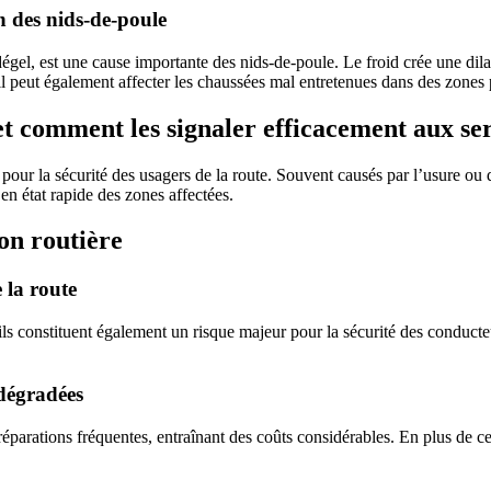
on des nids-de-poule
dégel, est une cause importante des nids-de-poule. Le froid crée une dil
il peut également affecter les chaussées mal entretenues dans des zones
 et comment les signaler efficacement aux se
pour la sécurité des usagers de la route. Souvent causés par l’usure ou 
en état rapide des zones affectées.
ion routière
 la route
ils constituent également un risque majeur pour la sécurité des conduct
 dégradées
 réparations fréquentes, entraînant des coûts considérables. En plus de c