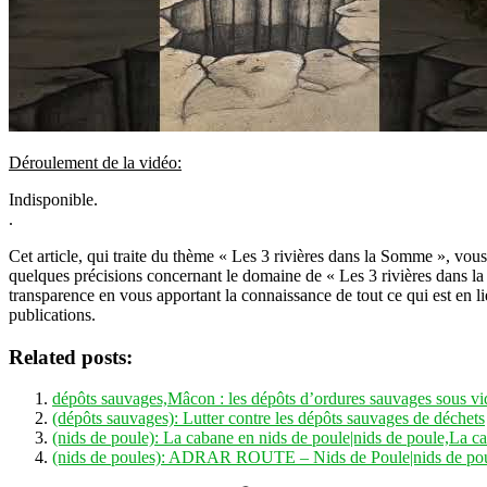
Déroulement de la vidéo:
Indisponible.
.
Cet article, qui traite du thème « Les 3 rivières dans la Somme », vo
quelques précisions concernant le domaine de « Les 3 rivières dans la
transparence en vous apportant la connaissance de tout ce qui est en li
publications.
Related posts:
dépôts sauvages,Mâcon : les dépôts d’ordures sauvages sous vi
(dépôts sauvages): Lutter contre les dépôts sauvages de déchets
(nids de poule): La cabane en nids de poule|nids de poule,La c
(nids de poules): ADRAR ROUTE – Nids de Poule|nids de 