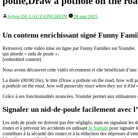
poule,Draw a pothole on the road
Publié
Sylvie DE LAUZAINGHEIN
28 mai 2025
par
Un contenu enrichissant signé Funny Famili
Retrouvez cette vidéo mise en ligne par Funny Families sur Youtube.
qui aborde « nids de poule »:
[embedded content]
Nous avons découvert cette vidéo récemment et elle bénéficiait d’une 
La durée (00:00:16s), le titre (Draw a pothole on the road, how will pa
a pothole on the road, how will passersby react when they see it #3d
»
Grâce à ses fonctionnalités avancées, Youtube permet aux utilisateurs d
Signaler un nid-de-poule facilement avec l’
Les nids de poule ne doivent pas être négligés, mais en signalant les dé
routes et à prévenir les accidents en utilisant
Je Signale
pour signaler 
contribuer à la sécurité des routes et à la réduction des dépenses d’ent