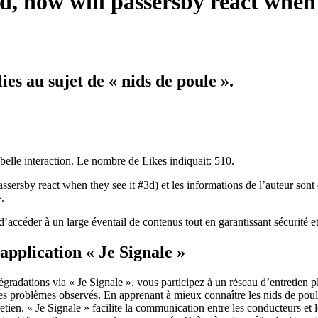
, how will passersby react when 
es au sujet de « nids de poule ».
belle interaction. Le nombre de Likes indiquait: 510.
ssersby react when they see it #3d) et les informations de l’auteur sont 
.
’accéder à un large éventail de contenus tout en garantissant sécurité et
application « Je Signale »
gradations via « Je Signale », vous participez à un réseau d’entretien plu
les problèmes observés. En apprenant à mieux connaître les nids de poul
retien. « Je Signale » facilite la communication entre les conducteurs et 