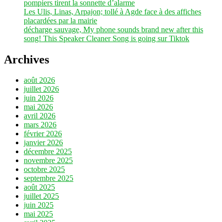
pompiers tirent la sonnette d’alarme
Les Ulis, Linas, Arpajon; tollé à Agde face à des affiches
placardées par la mairie
décharge sauvage, My phone sounds brand new after this
song! This Speaker Cleaner Song is going sur Tiktok
Archives
août 2026
juillet 2026
juin 2026
mai 2026
avril 2026
mars 2026
février 2026
janvier 2026
décembre 2025
novembre 2025
octobre 2025
septembre 2025
août 2025
juillet 2025
juin 2025
mai 2025