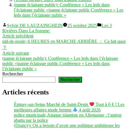
(panne éclairage public): Conférence « Les leds dans
l’éclairage public »|panne éclairage public,Conférence « Les
leds dans l’éclairage public »
Publié
Publié
Sylvie DE LAUZAINGHEIN
25 octobre 2025
Les 3
par
dans
Rivières Dans La Somme:
Navigation
Article
Article précédent
précédent :
nid-de-poule; 6 HEURES en MARCHE ARRIÈRE ： Ça fait quoi
de
？
l’article
Article
Article suivant
suivant :
(panne éclairage public): Conférence « Les leds dans l’éclairage
public »|panne éclairage public,Conférence « Les leds dans
l’éclairage public »
Rechercher
Rechercher
Articles récents
Épinay-sur-Seine,Marché de Saint-Denis
Tout à 6 € ! Les
meilleures affaires mode femme
4 août 2026
police municipale,Attaque islamiste en Allemagne : l’auteur
abattu par la police
(Drancy): On a besoin d’avoir une politique ambitieuse les