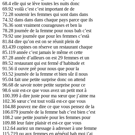
68.4 elle qui se lève toutes les nuits donc
69.92 voilà c’est c’est important de de
72.28 soutenir les femmes qui sont dans dans
74.32 dans dans dans chaque pays parce que ils
76.36 sont vraiment courageuses et ben la
78.28 journée de la femme pour nous bah c’est
79.92 une journée que pour les femmes c’està
81.84 dire qu’on est on se réunit plein de
83.439 copines on réserve un restaurant chaque
85.119 année c’est jamais le même et cette
87.28 année d’ailleurs on est 29 femmes et un
89.52 restaurant qui est fermé d’habitude et
91.56 il ouvre prè pour nous que pour la
93.52 journée de la femme et bien sûr il nous
95.04 fait une petite surprise donc on attend
96.68 de savoir notre petite surprise pour ce
98.6 soir est-ce que vous avez un petit mot à
100.399 à dire juste pour ma sœur que j’aime ma
102.36 sœur c’est tout voilà est-ce que vous
104.88 pouvez me dire ce que vous pensez de la
106.079 journée de la femme bah c’est bien c’est
108.2 une petite journée pour les femmes pour
109.88 leur faire plaisir et est-ce que vous
112.64 auriez un message à adresser à une femme
115.719 ou aux femmes en général bah moi j’ai