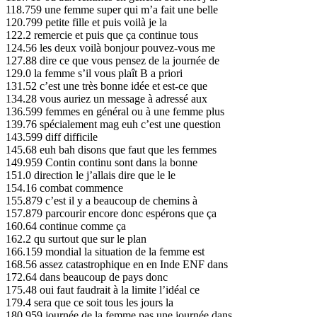
118.759 une femme super qui m’a fait une belle
120.799 petite fille et puis voilà je la
122.2 remercie et puis que ça continue tous
124.56 les deux voilà bonjour pouvez-vous me
127.88 dire ce que vous pensez de la journée de
129.0 la femme s’il vous plaît B a priori
131.52 c’est une très bonne idée et est-ce que
134.28 vous auriez un message à adressé aux
136.599 femmes en général ou à une femme plus
139.76 spécialement mag euh c’est une question
143.599 diff difficile
145.68 euh bah disons que faut que les femmes
149.959 Contin continu sont dans la bonne
151.0 direction le j’allais dire que le le
154.16 combat commence
155.879 c’est il y a beaucoup de chemins à
157.879 parcourir encore donc espérons que ça
160.64 continue comme ça
162.2 qu surtout que sur le plan
166.159 mondial la situation de la femme est
168.56 assez catastrophique en en Inde ENF dans
172.64 dans beaucoup de pays donc
175.48 oui faut faudrait à la limite l’idéal ce
179.4 sera que ce soit tous les jours la
180.959 journée de la femme pas une journée dans