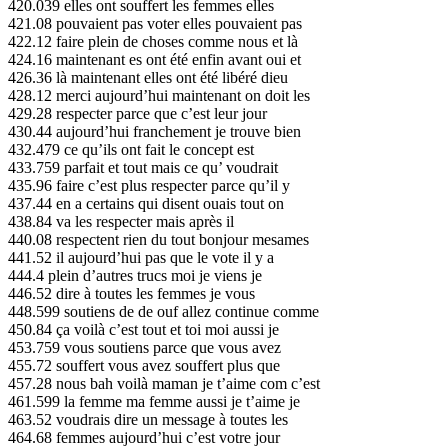
420.039 elles ont souffert les femmes elles
421.08 pouvaient pas voter elles pouvaient pas
422.12 faire plein de choses comme nous et là
424.16 maintenant es ont été enfin avant oui et
426.36 là maintenant elles ont été libéré dieu
428.12 merci aujourd’hui maintenant on doit les
429.28 respecter parce que c’est leur jour
430.44 aujourd’hui franchement je trouve bien
432.479 ce qu’ils ont fait le concept est
433.759 parfait et tout mais ce qu’ voudrait
435.96 faire c’est plus respecter parce qu’il y
437.44 en a certains qui disent ouais tout on
438.84 va les respecter mais après il
440.08 respectent rien du tout bonjour mesames
441.52 il aujourd’hui pas que le vote il y a
444.4 plein d’autres trucs moi je viens je
446.52 dire à toutes les femmes je vous
448.599 soutiens de de ouf allez continue comme
450.84 ça voilà c’est tout et toi moi aussi je
453.759 vous soutiens parce que vous avez
455.72 souffert vous avez souffert plus que
457.28 nous bah voilà maman je t’aime com c’est
461.599 la femme ma femme aussi je t’aime je
463.52 voudrais dire un message à toutes les
464.68 femmes aujourd’hui c’est votre jour