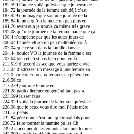
182.599 l’année voilà qu’est-ce que je pense de
184.72 la journée de la femme euh déjà c’est
187.959 dommage que soit une journée de la
189.84 femme qu’on la mette un peu plus en
191.76 avant euh je trouve ça même très grave
195.08 qu’ une journée de la femme parce que ça
198.4 n’empêche pas que les autes jours de
200.04 l’année ell soi un peu maltraitée voilà
203.04 que ce soit dans la famille dans le
204.44 boulot VO la journée de la femme c’est
207.64 bien et c’est pas bien donc voilà
211.519 d’accord est-ce que vous auriez envie
213.04 d’adresser un message à une femme en
215.0 particulier ou aux femmes en général en
216.56 ce
217.239 jour une femme en
221.28 particulierénér en général faut pas se
223.599 laisser faire
224.959 voilà la journée de la femme qu’est-ce
228.08 que je peux vous dire moi j’étais mère
231.12 j’étais
232.84 père donc c’est moi qui travaillais pour
236.72 faire tourner la mamite pu les Ch
239.2 s’occuper de les enfants alors une femme
242.799 c’est lui qui bâtit qui construit qui