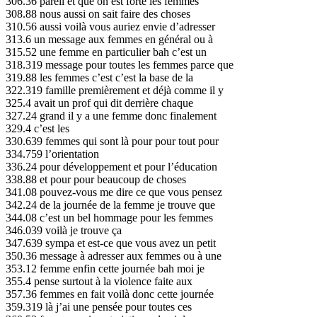
306.36 pareil et que on est forte les femmes
308.88 nous aussi on sait faire des choses
310.56 aussi voilà vous auriez envie d’adresser
313.6 un message aux femmes en général ou à
315.52 une femme en particulier bah c’est un
318.319 message pour toutes les femmes parce que
319.88 les femmes c’est c’est la base de la
322.319 famille premièrement et déjà comme il y
325.4 avait un prof qui dit derrière chaque
327.24 grand il y a une femme donc finalement
329.4 c’est les
330.639 femmes qui sont là pour pour tout pour
334.759 l’orientation
336.24 pour développement et pour l’éducation
338.88 et pour pour beaucoup de choses
341.08 pouvez-vous me dire ce que vous pensez
342.24 de la journée de la femme je trouve que
344.08 c’est un bel hommage pour les femmes
346.039 voilà je trouve ça
347.639 sympa et est-ce que vous avez un petit
350.36 message à adresser aux femmes ou à une
353.12 femme enfin cette journée bah moi je
355.4 pense surtout à la violence faite aux
357.36 femmes en fait voilà donc cette journée
359.319 là j’ai une pensée pour toutes ces