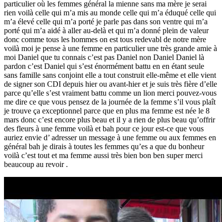
particulier où les femmes général la mienne sans ma mère je serai
rien voilà celle qui m’a mis au monde celle qui m’a éduqué celle qui
m’a élevé celle qui m’a porté je parle pas dans son ventre qui m’a
porté qui m’a aidé à aller au-delà et qui m’a donné plein de valeur
donc comme tous les hommes on est tous redevabl de notre mère
voilà moi je pense à une femme en particulier une très grande amie à
moi Daniel que tu connais c’est pas Daniel non Daniel Daniel là
pardon c’est Daniel qui s’est énormément battu en en étant seule
sans famille sans conjoint elle a tout construit elle-même et elle vient
de signer son CDI depuis hier ou avant-hier et je suis très fière d’elle
parce qu’elle s’est vraiment battu comme un lion merci pouvez-vous
me dire ce que vous pensez de la journée de la femme s’il vous plaît
je trouve ça exceptionnel parce que en plus ma femme est née le 8
mars donc c’est encore plus beau et il y a rien de plus beau qu’offrir
des fleurs à une femme voilà et bah pour ce jour est-ce que vous
auriez envie d’ adresser un message à une femme ou aux femmes en
général bah je dirais à toutes les femmes qu’es a que du bonheur
voilà c’est tout et ma femme aussi très bien bon ben super merci
beaucoup au revoir .