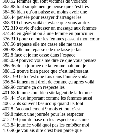
360.52 femmes qui sont victimes de violence
362.88 tout simplement je pense que c’est très
364.88 bien qu’on puisse au moins avoir une
366.44 pensée pour essayer d’arranger les
368.919 choses voilà et est-ce que vous auriez
372.319 envie d’adresser un message aux femmes
374.44 en général ou à une femme en particulier
376.319 pour ce jour les femmes passent mon cœur
378.56 trépasse elle me casse elle me tasse
380.88 elle me repasse elle me lasse je fais
382.8 face et je me casse dans l’espace
385.039 pouvez-vous me dire ce que vous pensez
386.36 de la journée de la femme bah moi je
388.12 trouve bien parce que c’est intéressant
393.199 bah c’est une fois dans l’année voilà
396.84 famem ont droit de comme ça après voilà
399.96 comme ça on respecte les
401.68 femmes oui bien sûr lagent de la femme
404.44 c’est important comme les femmes aussi
406.12 ils souvent beaucoup quand ils font
407.8 l’accouchement 9 mois et tout c’est
409.8 mieux une journée pour les respecter
412.199 jour de base on les respecte mais une
413.84 journée voilà quoi pas les embêter moi
416.96 je voulais dire c’est bien parce que