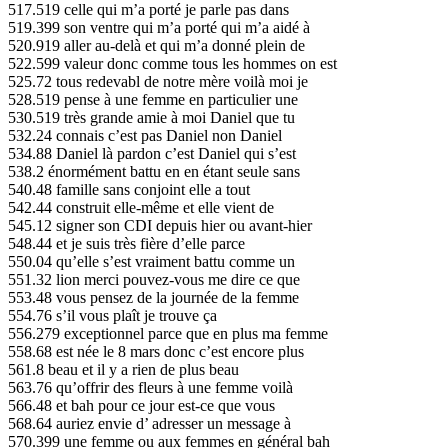
517.519 celle qui m’a porté je parle pas dans
519.399 son ventre qui m’a porté qui m’a aidé à
520.919 aller au-delà et qui m’a donné plein de
522.599 valeur donc comme tous les hommes on est
525.72 tous redevabl de notre mère voilà moi je
528.519 pense à une femme en particulier une
530.519 très grande amie à moi Daniel que tu
532.24 connais c’est pas Daniel non Daniel
534.88 Daniel là pardon c’est Daniel qui s’est
538.2 énormément battu en en étant seule sans
540.48 famille sans conjoint elle a tout
542.44 construit elle-même et elle vient de
545.12 signer son CDI depuis hier ou avant-hier
548.44 et je suis très fière d’elle parce
550.04 qu’elle s’est vraiment battu comme un
551.32 lion merci pouvez-vous me dire ce que
553.48 vous pensez de la journée de la femme
554.76 s’il vous plaît je trouve ça
556.279 exceptionnel parce que en plus ma femme
558.68 est née le 8 mars donc c’est encore plus
561.8 beau et il y a rien de plus beau
563.76 qu’offrir des fleurs à une femme voilà
566.48 et bah pour ce jour est-ce que vous
568.64 auriez envie d’ adresser un message à
570.399 une femme ou aux femmes en général bah