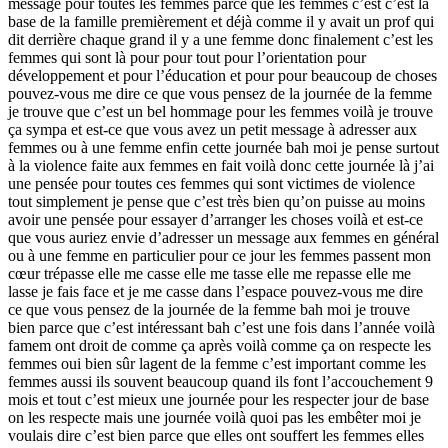
message pour toutes les femmes parce que les femmes c’est c’est la
base de la famille premièrement et déjà comme il y avait un prof qui
dit derrière chaque grand il y a une femme donc finalement c’est les
femmes qui sont là pour pour tout pour l’orientation pour
développement et pour l’éducation et pour pour beaucoup de choses
pouvez-vous me dire ce que vous pensez de la journée de la femme
je trouve que c’est un bel hommage pour les femmes voilà je trouve
ça sympa et est-ce que vous avez un petit message à adresser aux
femmes ou à une femme enfin cette journée bah moi je pense surtout
à la violence faite aux femmes en fait voilà donc cette journée là j’ai
une pensée pour toutes ces femmes qui sont victimes de violence
tout simplement je pense que c’est très bien qu’on puisse au moins
avoir une pensée pour essayer d’arranger les choses voilà et est-ce
que vous auriez envie d’adresser un message aux femmes en général
ou à une femme en particulier pour ce jour les femmes passent mon
cœur trépasse elle me casse elle me tasse elle me repasse elle me
lasse je fais face et je me casse dans l’espace pouvez-vous me dire
ce que vous pensez de la journée de la femme bah moi je trouve
bien parce que c’est intéressant bah c’est une fois dans l’année voilà
famem ont droit de comme ça après voilà comme ça on respecte les
femmes oui bien sûr lagent de la femme c’est important comme les
femmes aussi ils souvent beaucoup quand ils font l’accouchement 9
mois et tout c’est mieux une journée pour les respecter jour de base
on les respecte mais une journée voilà quoi pas les embêter moi je
voulais dire c’est bien parce que elles ont souffert les femmes elles