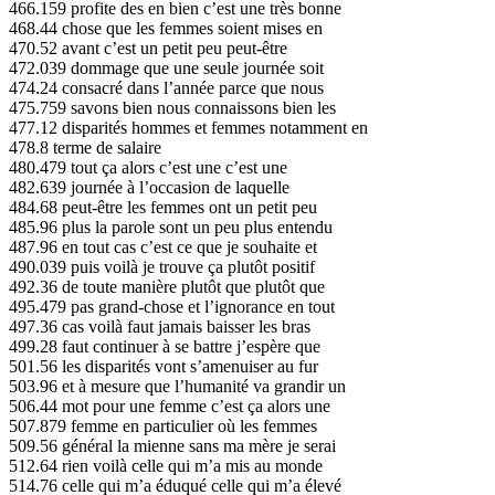
466.159 profite des en bien c’est une très bonne
468.44 chose que les femmes soient mises en
470.52 avant c’est un petit peu peut-être
472.039 dommage que une seule journée soit
474.24 consacré dans l’année parce que nous
475.759 savons bien nous connaissons bien les
477.12 disparités hommes et femmes notamment en
478.8 terme de salaire
480.479 tout ça alors c’est une c’est une
482.639 journée à l’occasion de laquelle
484.68 peut-être les femmes ont un petit peu
485.96 plus la parole sont un peu plus entendu
487.96 en tout cas c’est ce que je souhaite et
490.039 puis voilà je trouve ça plutôt positif
492.36 de toute manière plutôt que plutôt que
495.479 pas grand-chose et l’ignorance en tout
497.36 cas voilà faut jamais baisser les bras
499.28 faut continuer à se battre j’espère que
501.56 les disparités vont s’amenuiser au fur
503.96 et à mesure que l’humanité va grandir un
506.44 mot pour une femme c’est ça alors une
507.879 femme en particulier où les femmes
509.56 général la mienne sans ma mère je serai
512.64 rien voilà celle qui m’a mis au monde
514.76 celle qui m’a éduqué celle qui m’a élevé