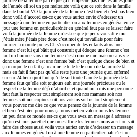
journée de la femme parce que ça n’empêche pas que les autes jours
de l’année ell soi un peu maltraitée voilà que ce soit dans la famille
dans le boulot VO la journée de la femme c’est bien et c’est pas bien
donc voilà d’accord est-ce que vous auriez envie d’adresser un
message à une femme en particulier ou aux femmes en général en ce
jour une femme en particulierénér en général faut pas se laisser faire
voilà la journée de la femme qu’est-ce que je peux vous dire moi
j’étais mère j’étais père donc c’est moi qui travaillais pour faire
tourner la mamite pu les Ch s’occuper de les enfants alors une
femme c’est lui qui bâtit qui construit qui éduque une femme c’est
tout un homme sans une femme c’est comme une maison sans vie
donc une femme c’est une femme bah c’est quelque chose de bien et
ça marque le en fait ça marque le le le le le coup de la journée là
mais en fait il faut pas qu’elle reste juste une journée quoi enfermé
sur sur 24 heur quoi faut qu’elle soit toute l’année la journée de la
femme faut qu’elle soit toujours euh une journée précieuse ou le
respect de la femme déjà d’abord et et quand on a mis une personne
faut faut la respecter tout simplement soit nos mamans soit nos
femmes soit nos copines soit nos voisins soit ns tout simplement
vous pouvez me dire ce que vous pensez de la journée de la femme
et ben c’est bien pour nous ça nous met en valeur nous les femmes
un peu dans ce monde est-ce que vous avez un message à adresser
qu’on est tous pareil et que on est forte les femmes nous aussi on sait
faire des choses aussi voilà vous auriez envie d’adresser un message
aux femmes en général ou à une femme en particulier bah c’est un