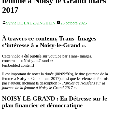
femme à Noisy le Grand mars
2017
Publié
Sylvie DE LAUZAINGHEIN
25 octobre 2025
par
À travers ce contenu, Trans- Images
s’intéresse à « Noisy-le-Grand ».
Cette vidéo a été publiée sur youtube par Trans- Images.
concernant « Noisy-le-Grand »:
[embedded content]
Il est important de noter la durée (00:09:50s), le titre (journee de la
femme à Noisy le Grand mars 2017) ainsi que les éléments fournis
par l’auteur, incluant la description :«
Paroles de Noiséens sur la
journee de la femme à Noisy le Grand 2017
».
NOISY-LE-GRAND : En Détresse sur le
plan financier et démocratique