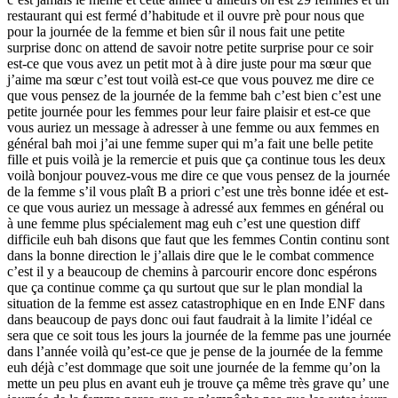
restaurant qui est fermé d’habitude et il ouvre prè pour nous que
pour la journée de la femme et bien sûr il nous fait une petite
surprise donc on attend de savoir notre petite surprise pour ce soir
est-ce que vous avez un petit mot à à dire juste pour ma sœur que
j’aime ma sœur c’est tout voilà est-ce que vous pouvez me dire ce
que vous pensez de la journée de la femme bah c’est bien c’est une
petite journée pour les femmes pour leur faire plaisir et est-ce que
vous auriez un message à adresser à une femme ou aux femmes en
général bah moi j’ai une femme super qui m’a fait une belle petite
fille et puis voilà je la remercie et puis que ça continue tous les deux
voilà bonjour pouvez-vous me dire ce que vous pensez de la journée
de la femme s’il vous plaît B a priori c’est une très bonne idée et est-
ce que vous auriez un message à adressé aux femmes en général ou
à une femme plus spécialement mag euh c’est une question diff
difficile euh bah disons que faut que les femmes Contin continu sont
dans la bonne direction le j’allais dire que le le combat commence
c’est il y a beaucoup de chemins à parcourir encore donc espérons
que ça continue comme ça qu surtout que sur le plan mondial la
situation de la femme est assez catastrophique en en Inde ENF dans
dans beaucoup de pays donc oui faut faudrait à la limite l’idéal ce
sera que ce soit tous les jours la journée de la femme pas une journée
dans l’année voilà qu’est-ce que je pense de la journée de la femme
euh déjà c’est dommage que soit une journée de la femme qu’on la
mette un peu plus en avant euh je trouve ça même très grave qu’ une