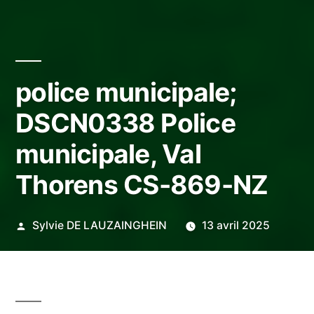
police municipale;
DSCN0338 Police
municipale, Val
Thorens CS-869-NZ
Publié
Sylvie DE LAUZAINGHEIN
13 avril 2025
par