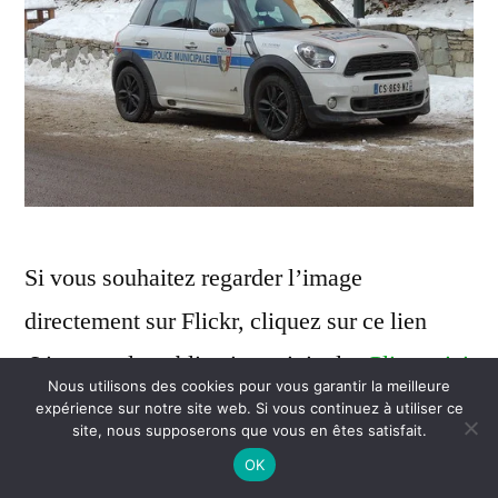
Si vous souhaitez regarder l’image
directement sur Flickr, cliquez sur ce lien
:
Lien vers la publication originale:
Cliquer ici
Nous utilisons des cookies pour vous garantir la meilleure
expérience sur notre site web. Si vous continuez à utiliser ce
site, nous supposerons que vous en êtes satisfait.
Des précisions sur
OK
cette image :