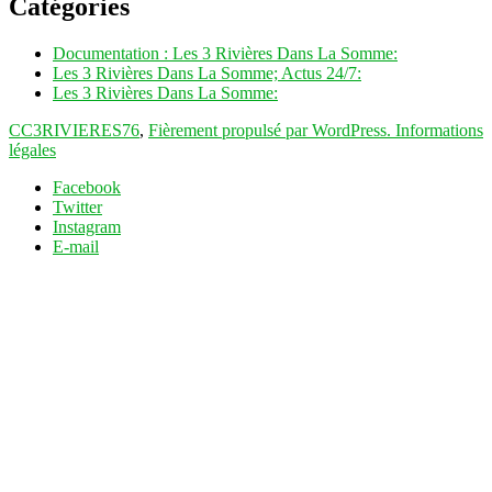
Catégories
Documentation : Les 3 Rivières Dans La Somme:
Les 3 Rivières Dans La Somme; Actus 24/7:
Les 3 Rivières Dans La Somme:
CC3RIVIERES76
,
Fièrement propulsé par WordPress.
Informations
légales
Facebook
Twitter
Instagram
E-mail