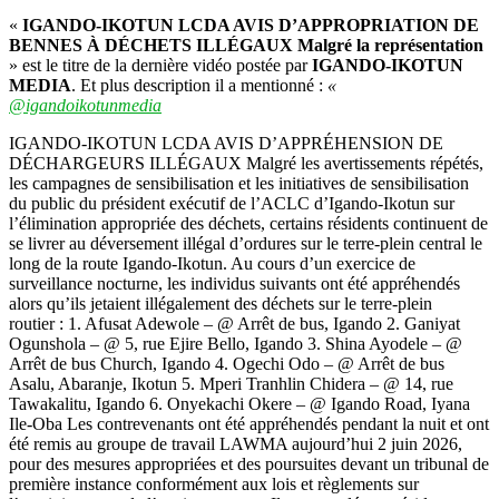
«
IGANDO-IKOTUN LCDA AVIS D’APPROPRIATION DE
BENNES À DÉCHETS ILLÉGAUX Malgré la représentation
» est le titre de la dernière vidéo postée par
IGANDO-IKOTUN
MEDIA
. Et plus description il a mentionné :
«
@igandoikotunmedia
IGANDO-IKOTUN LCDA AVIS D’APPRÉHENSION DE
DÉCHARGEURS ILLÉGAUX Malgré les avertissements répétés,
les campagnes de sensibilisation et les initiatives de sensibilisation
du public du président exécutif de l’ACLC d’Igando-Ikotun sur
l’élimination appropriée des déchets, certains résidents continuent de
se livrer au déversement illégal d’ordures sur le terre-plein central le
long de la route Igando-Ikotun. Au cours d’un exercice de
surveillance nocturne, les individus suivants ont été appréhendés
alors qu’ils jetaient illégalement des déchets sur le terre-plein
routier : 1. Afusat Adewole – @ Arrêt de bus, Igando 2. Ganiyat
Ogunshola – @ 5, rue Ejire Bello, Igando 3. Shina Ayodele – @
Arrêt de bus Church, Igando 4. Ogechi Odo – @ Arrêt de bus
Asalu, Abaranje, Ikotun 5. Mperi Tranhlin Chidera – @ 14, rue
Tawakalitu, Igando 6. Onyekachi Okere – @ Igando Road, Iyana
Ile-Oba Les contrevenants ont été appréhendés pendant la nuit et ont
été remis au groupe de travail LAWMA aujourd’hui 2 juin 2026,
pour des mesures appropriées et des poursuites devant un tribunal de
première instance conformément aux lois et règlements sur