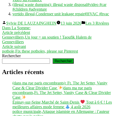
(illegal waste dumping): illegal waste disposal#video #car
#children #adventure
vertido illegal,Condenser unit leakage repair#HVAC #hvac
Publié
Publié
Sylvie DE LAUZAINGHEIN
13 juin 2026
Les 3 Rivières
par
dans
Dans La Somme:
Navigation
Article
Article précédent
précédent :
Gennevilliers,Un jour = un soutien ! Taoufik Halem de
de
Gennevilliers
l’article
Article
Article suivant
suivant :
pothole,Fix these potholes, please sur Pinterest
Rechercher
Rechercher
Articles récents
(dans ma rue paris encombrants): Ft. The Jet Setter, Vanity
Case & Clear Divider Case
|dans ma rue paris
encombrants,Ft. The Jet Setter, Vanity Case & Clear Divider
Case
Épinay-sur-Seine,Marché de Saint-Denis
Tout à 6 € ! Les
meilleures affaires mode femme
4 août 2026
police municipale,Attaque islamiste en Allemagne : l’auteur