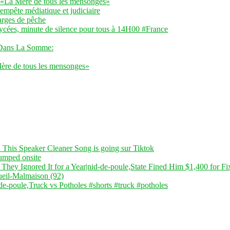
 «La Mère de tous les mensonges»
tempête médiatique et judiciaire
barges de pêche
 lycées, minute de silence pour tous à 14H00 #France
 Dans La Somme:
ère de tous les mensonges»
 This Speaker Cleaner Song is going sur Tiktok
dumped onsite
 They Ignored It for a Year|nid-de-poule,State Fined Him $1,400 for Fi
ueil-Malmaison (92)
-de-poule,Truck vs Potholes #shorts #truck #potholes