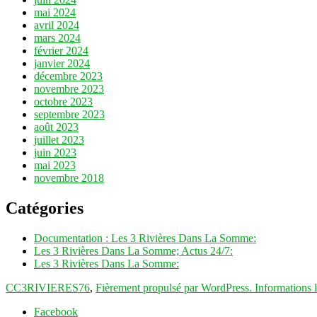
mai 2024
avril 2024
mars 2024
février 2024
janvier 2024
décembre 2023
novembre 2023
octobre 2023
septembre 2023
août 2023
juillet 2023
juin 2023
mai 2023
novembre 2018
Catégories
Documentation : Les 3 Rivières Dans La Somme:
Les 3 Rivières Dans La Somme; Actus 24/7:
Les 3 Rivières Dans La Somme:
CC3RIVIERES76
,
Fièrement propulsé par WordPress.
Informations 
Facebook