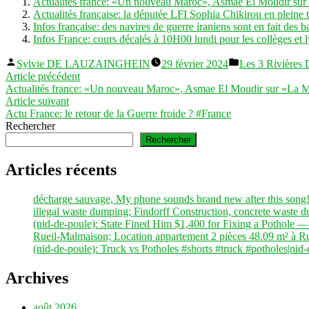
Actualités france: «Un nouveau Maroc», Asmae El Moudir sur
Actualités française: la députée LFI Sophia Chikirou en pleine 
Infos française: des navires de guerre iraniens sont en fait des 
Infos France: cours décalés à 10H00 lundi pour les collèges et
Publié
Publié
Sylvie DE LAUZAINGHEIN
29 février 2024
Les 3 Rivières
par
dans
Navigation
Article
Article précédent
précédent :
Actualités france: «Un nouveau Maroc», Asmae El Moudir sur «La M
de
Article
Article suivant
l’article
suivant :
Actu France: le retour de la Guerre froide ? #France
Rechercher
Rechercher
Articles récents
décharge sauvage, My phone sounds brand new after this song!
illegal waste dumping; Findorff Construction, concrete waste 
(nid-de-poule): State Fined Him $1,400 for Fixing a Pothole —
Rueil-Malmaison; Location appartement 2 pièces 48.09 m² à R
(nid-de-poule): Truck vs Potholes #shorts #truck #potholes|nid
Archives
août 2026