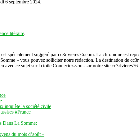
edi 6 septembre 2024.
nce litéraire
.
us est spécialement suggéré par cc3rivieres76.com. La chronique est rep
 Somme » vous pouvez solliciter notre rédaction. La destination de cc3r
en avec ce sujet sur la toile Connectez-vous sur notre site cc3rivieres7
nce
e
x inquiète la société civile
s assises #France
es Dans La Somme:
toyens du mois d’août »