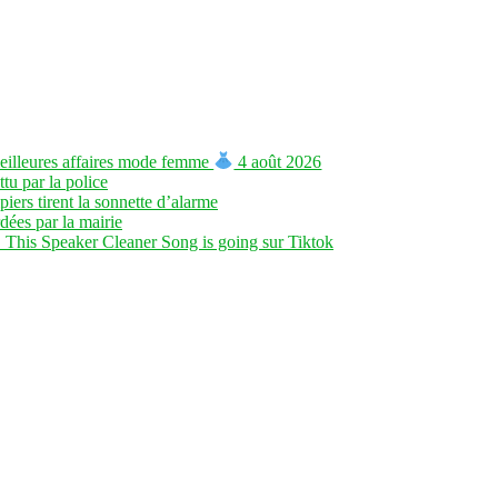
eilleures affaires mode femme
4 août 2026
tu par la police
iers tirent la sonnette d’alarme
dées par la mairie
 This Speaker Cleaner Song is going sur Tiktok