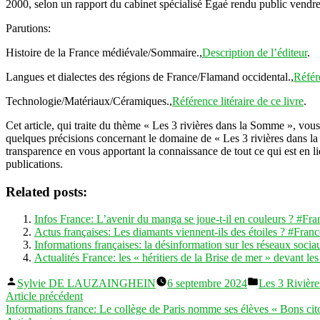
2000, selon un rapport du cabinet spécialisé Egaé rendu public vendr
Parutions:
Histoire de la France médiévale/Sommaire.,
Description de l’éditeur
.
Langues et dialectes des régions de France/Flamand occidental.,
Référe
Technologie/Matériaux/Céramiques.,
Référence litéraire de ce livre
.
Cet article, qui traite du thème « Les 3 rivières dans la Somme », vo
quelques précisions concernant le domaine de « Les 3 rivières dans la
transparence en vous apportant la connaissance de tout ce qui est en li
publications.
Related posts:
Infos France: L’avenir du manga se joue-t-il en couleurs ? #Fra
Actus françaises: Les diamants viennent-ils des étoiles ? #Franc
Informations françaises: la désinformation sur les réseaux sociau
Actualités France: les « héritiers de la Brise de mer » devant le
Publié
Publié
Sylvie DE LAUZAINGHEIN
6 septembre 2024
Les 3 Rivièr
par
dans
Navigation
Article
Article précédent
précédent :
Informations france: Le collège de Paris nomme ses élèves « Bons ci
de