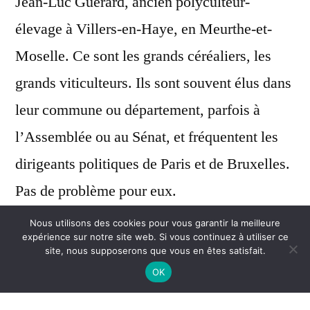
Jean-Luc Guérard, ancien polyculteur-
élevage à Villers-en-Haye, en Meurthe-et-
Moselle. Ce sont les grands céréaliers, les
grands viticulteurs. Ils sont souvent élus dans
leur commune ou département, parfois à
l’Assemblée ou au Sénat, et fréquentent les
dirigeants politiques de Paris et de Bruxelles.
Pas de problème pour eux.
Nous utilisons des cookies pour vous garantir la meilleure
expérience sur notre site web. Si vous continuez à utiliser ce
Poulets importés
site, nous supposerons que vous en êtes satisfait.
d’Ukraine
OK