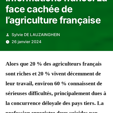
face cachée de
l’agriculture française
Publié
Sylvie DE LAUZAINGHEIN
par
26 janvier 2024
Alors que 20 % des agriculteurs français
sont riches et 20 % vivent décemment de
leur travail, environ 60 % connaissent de
sérieuses difficultés, principalement dues à
la concurrence déloyale des pays tiers. La
profession enregistre deux suicides par