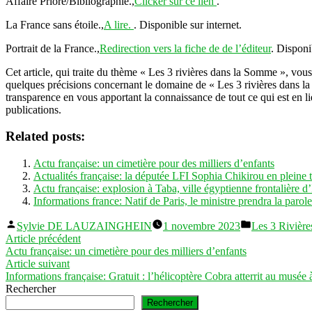
Affaire Priore/Bibliographie.,
Clicker sur ce lien
.
La France sans étoile.,
A lire.
. Disponible sur internet.
Portrait de la France.,
Redirection vers la fiche de de l’éditeur
. Disponi
Cet article, qui traite du thème « Les 3 rivières dans la Somme », vo
quelques précisions concernant le domaine de « Les 3 rivières dans la
transparence en vous apportant la connaissance de tout ce qui est en li
publications.
Related posts:
Actu française: un cimetière pour des milliers d’enfants
Actualités française: la députée LFI Sophia Chikirou en pleine 
Actu française: explosion à Taba, ville égyptienne frontalière d’
Informations france: Natif de Paris, le ministre prendra la par
Publié
Publié
Sylvie DE LAUZAINGHEIN
1 novembre 2023
Les 3 Rivièr
par
dans
Navigation
Article
Article précédent
précédent :
Actu française: un cimetière pour des milliers d’enfants
de
Article
Article suivant
l’article
suivant :
Informations française: Gratuit : l’hélicoptère Cobra atterrit au musé
Rechercher
Rechercher