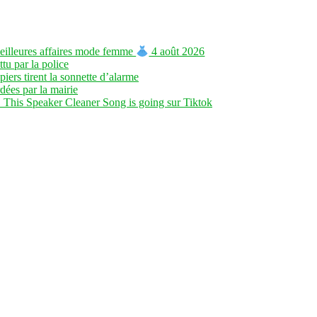
eilleures affaires mode femme
4 août 2026
tu par la police
iers tirent la sonnette d’alarme
dées par la mairie
 This Speaker Cleaner Song is going sur Tiktok