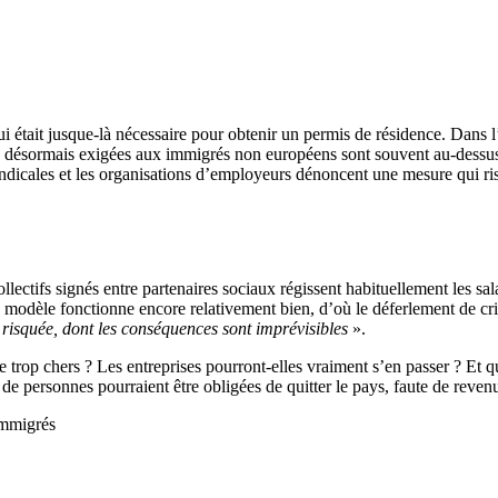
était jusque-là nécessaire pour obtenir un permis de résidence. Dans l’hô
désormais exigées aux immigrés non européens sont souvent au-dessus des
 syndicales et les organisations d’employeurs dénoncent une mesure qui 
lectifs signés entre partenaires sociaux régissent habituellement les salai
 modèle fonctionne encore relativement bien, d’où le déferlement de cri
risquée, dont les conséquences sont imprévisibles
».
ue trop chers ? Les entreprises pourront-elles vraiment s’en passer ? Et
de personnes pourraient être obligées de quitter le pays, faute de revenu
 immigrés