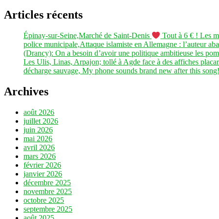
Articles récents
Épinay-sur-Seine,Marché de Saint-Denis
Tout à 6 € ! Les m
police municipale,Attaque islamiste en Allemagne : l’auteur abat
(Drancy): On a besoin d’avoir une politique ambitieuse les pomp
Les Ulis, Linas, Arpajon; tollé à Agde face à des affiches placar
décharge sauvage, My phone sounds brand new after this song!
Archives
août 2026
juillet 2026
juin 2026
mai 2026
avril 2026
mars 2026
février 2026
janvier 2026
décembre 2025
novembre 2025
octobre 2025
septembre 2025
août 2025