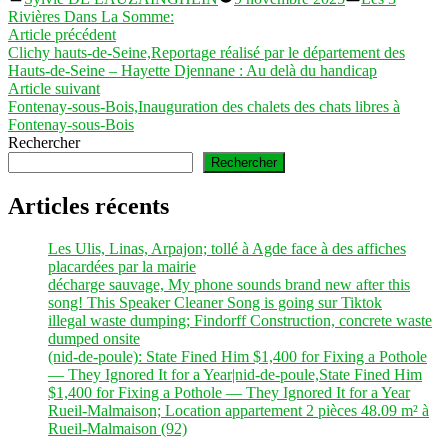
par
dans
Rivières Dans La Somme:
Navigation
Article
Article précédent
précédent :
Clichy hauts-de-Seine,Reportage réalisé par le département des
de
Hauts-de-Seine – Hayette Djennane : Au delà du handicap
l’article
Article
Article suivant
suivant :
Fontenay-sous-Bois,Inauguration des chalets des chats libres à
Fontenay-sous-Bois
Rechercher
Rechercher
Articles récents
Les Ulis, Linas, Arpajon; tollé à Agde face à des affiches
placardées par la mairie
décharge sauvage, My phone sounds brand new after this
song! This Speaker Cleaner Song is going sur Tiktok
illegal waste dumping; Findorff Construction, concrete waste
dumped onsite
(nid-de-poule): State Fined Him $1,400 for Fixing a Pothole
— They Ignored It for a Year|nid-de-poule,State Fined Him
$1,400 for Fixing a Pothole — They Ignored It for a Year
Rueil-Malmaison; Location appartement 2 pièces 48.09 m² à
Rueil-Malmaison (92)