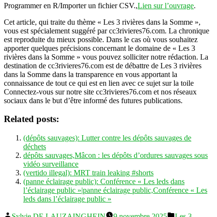
Programmer en R/Importer un fichier CSV.,
Lien sur l’ouvrage
.
Cet article, qui traite du thème « Les 3 rivières dans la Somme »,
vous est spécialement suggéré par cc3rivieres76.com. La chronique
est reproduite du mieux possible. Dans le cas où vous souhaitez
apporter quelques précisions concernant le domaine de « Les 3
rivières dans la Somme » vous pouvez solliciter notre rédaction. La
destination de cc3rivieres76.com est de débattre de Les 3 rivières
dans la Somme dans la transparence en vous apportant la
connaissance de tout ce qui est en lien avec ce sujet sur la toile
Connectez-vous sur notre site cc3rivieres76.com et nos réseaux
sociaux dans le but d’être informé des futures publications.
Related posts:
(dépôts sauvages): Lutter contre les dépôts sauvages de
déchets
dépôts sauvages,Mâcon : les dépôts d’ordures sauvages sous
vidéo surveillance
(vertido illegal): MRT train leaking #shorts
(panne éclairage public): Conférence « Les leds dans
l’éclairage public »|panne éclairage public,Conférence « Les
leds dans l’éclairage public »
Publié
Publié
Sylvie DE LAUZAINGHEIN
9 novembre 2025
Les 3