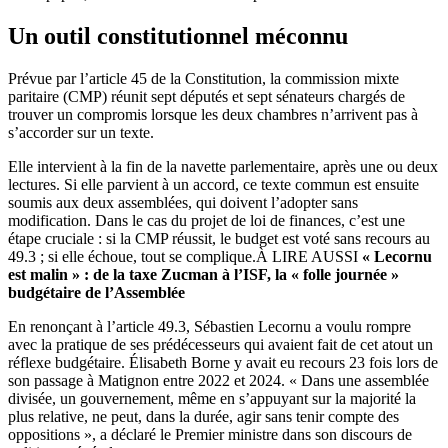
Un outil constitutionnel méconnu
Prévue par l’article 45 de la Constitution, la commission mixte
paritaire (CMP) réunit sept députés et sept sénateurs chargés de
trouver un compromis lorsque les deux chambres n’arrivent pas à
s’accorder sur un texte.
Elle intervient à la fin de la navette parlementaire, après une ou deux
lectures. Si elle parvient à un accord, ce texte commun est ensuite
soumis aux deux assemblées, qui doivent l’adopter sans
modification. Dans le cas du projet de loi de finances, c’est une
étape cruciale : si la CMP réussit, le budget est voté sans recours au
49.3 ; si elle échoue, tout se complique.
À LIRE AUSSI
« Lecornu
est malin » : de la taxe Zucman à l’ISF, la « folle journée »
budgétaire de l’Assemblée
En renonçant à l’article 49.3, Sébastien Lecornu a voulu rompre
avec la pratique de ses prédécesseurs qui avaient fait de cet atout un
réflexe budgétaire. Élisabeth Borne y avait eu recours 23 fois lors de
son passage à Matignon entre 2022 et 2024. « Dans une assemblée
divisée, un gouvernement, même en s’appuyant sur la majorité la
plus relative, ne peut, dans la durée, agir sans tenir compte des
oppositions », a déclaré le Premier ministre dans son discours de