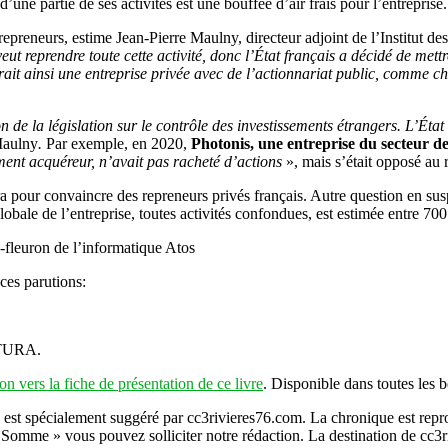
’une partie de ses activités est une bouffée d’air frais pour l’entreprise.
neurs, estime Jean-Pierre Maulny, directeur adjoint de l’Institut des re
ut reprendre toute cette activité, donc l’État français a décidé de mett
rait ainsi une entreprise privée avec de l’actionnariat public, comme c
 de la législation sur le contrôle des investissements étrangers. L’Éta
Maulny
.
Par exemple, en 2020,
Photonis, une entreprise du secteur de
ement acquéreur, n’avait pas racheté d’actions
», mais s’était opposé au r
 pour convaincre des repreneurs privés français. Autre question en suspe
bale de l’entreprise, toutes activités confondues, est estimée entre 700 
ex-fleuron de l’informatique Atos
ces parutions:
LTURA.
on vers la fiche de présentation de ce livre
. Disponible dans toutes les 
us est spécialement suggéré par cc3rivieres76.com. La chronique est rep
 Somme » vous pouvez solliciter notre rédaction. La destination de cc3r