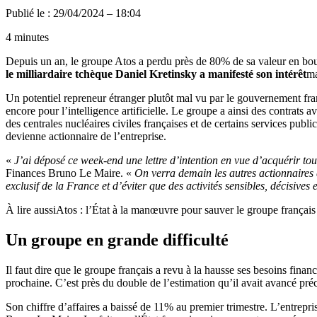
Publié le : 29/04/2024 – 18:04
4 minutes
Depuis un an, le groupe Atos a perdu près de 80% de sa valeur en bour
le milliardaire tchèque Daniel Kretinsky a manifesté son intérêt
ma
Un potentiel repreneur étranger plutôt mal vu par le gouvernement franç
encore pour l’intelligence artificielle. Le groupe a ainsi des contrats 
des centrales nucléaires civiles françaises et de certains services pub
devienne actionnaire de l’entreprise.
«
J’ai déposé ce week-end une lettre d’intention en vue d’acquérir tout
Finances Bruno Le Maire. «
On verra demain les autres actionnaires q
exclusif de la France et d’éviter que des activités sensibles, décisive
À lire aussi
Atos : l’État à la manœuvre pour sauver le groupe français
Un groupe en grande difficulté
Il faut dire que le groupe français a revu à la hausse ses besoins finan
prochaine. C’est près du double de l’estimation qu’il avait avancé p
Son chiffre d’affaires a baissé de 11% au premier trimestre. L’entrepri