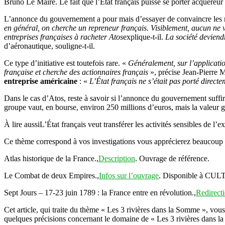
Bruno Le Maire. Le fait que l’État français puisse se porter acquéreur d
L’annonce du gouvernement a pour mais d’essayer de convaincre les repre
en général, on cherche un repreneur français. Visiblement, aucun ne ve
entreprises françaises à racheter Atos
explique-t-il.
La société deviend
d’aéronautique, souligne-t-il.
Ce type d’initiative est toutefois rare. «
Généralement, sur l’application
française et cherche des actionnaires français
»,
précise Jean-Pierre 
entreprise américaine
:
«
L’État français ne s’était pas porté direct
Dans le cas d’Atos, reste à savoir si l’annonce du gouvernement suffira
groupe vaut, en bourse, environ 250 millions d’euros, mais la valeur glo
À lire aussi
L’État français veut transférer les activités sensibles de l’
Ce thème correspond à vos investigations vous apprécierez beaucoup 
Atlas historique de la France.,
Description
. Ouvrage de référence.
Le Combat de deux Empires.,
Infos sur l’ouvrage
. Disponible à CU
Sept Jours – 17-23 juin 1789 : la France entre en révolution.,
Redirecti
Cet article, qui traite du thème « Les 3 rivières dans la Somme », vo
quelques précisions concernant le domaine de « Les 3 rivières dans la