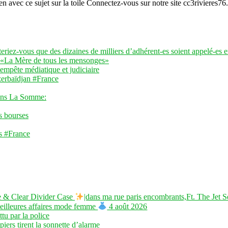
en avec ce sujet sur la toile Connectez-vous sur notre site cc3rivieres7
teriez-vous que des dizaines de milliers d’adhérent-es soient appelé-es
 «La Mère de tous les mensonges»
tempête médiatique et judiciaire
zerbaïdjan #France
ans La Somme:
s bourses
es #France
se & Clear Divider Case
|dans ma rue paris encombrants,Ft. The Jet 
eilleures affaires mode femme
4 août 2026
tu par la police
iers tirent la sonnette d’alarme