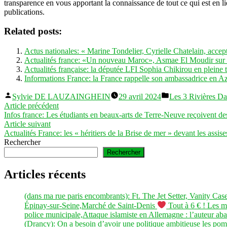
transparence en vous apportant la connaissance de tout ce qui est en li
publications.
Related posts:
Actus nationales: « Marine Tondelier, Cyrielle Chatelain, accep
Actualités france: «Un nouveau Maroc», Asmae El Moudir sur
Actualités française: la députée LFI Sophia Chikirou en pleine 
Informations France: la France rappelle son ambassadrice en A
Publié
Publié
Sylvie DE LAUZAINGHEIN
29 avril 2024
Les 3 Rivières D
par
dans
Navigation
Article
Article précédent
précédent :
Infos france: Les étudiants en beaux-arts de Terre-Neuve reçoivent de
de
Article
Article suivant
l’article
suivant :
Actualités France: les « héritiers de la Brise de mer » devant les assis
Rechercher
Rechercher
Articles récents
(dans ma rue paris encombrants): Ft. The Jet Setter, Vanity Ca
Épinay-sur-Seine,Marché de Saint-Denis
Tout à 6 € ! Les m
police municipale,Attaque islamiste en Allemagne : l’auteur abat
(Drancy): On a besoin d’avoir une politique ambitieuse les pomp