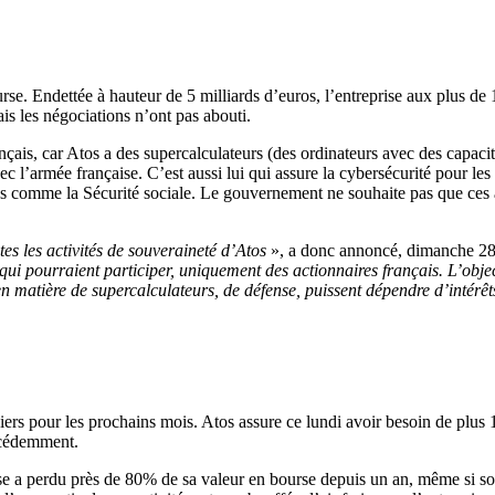
se. Endettée à hauteur de 5 milliards d’euros, l’entreprise aux plus de
is les négociations n’ont pas abouti.
ais, car Atos a des supercalculateurs (des ordinateurs avec des capacités
avec l’armée française. C’est aussi lui qui assure la cybersécurité pour l
lics comme la Sécurité sociale. Le gouvernement ne souhaite pas que ces 
es les activités de souveraineté d’Atos
», a donc annoncé, dimanche 28 a
ui pourraient participer, uniquement des actionnaires français. L’objecti
s en matière de supercalculateurs, de défense, puissent dépendre d’intérê
ciers pour les prochains mois. Atos assure ce lundi avoir besoin de plus 1
récédemment.
se a perdu près de 80% de sa valeur en bourse depuis un an, même si son 