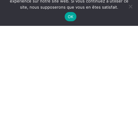
expérience sur notre site web. Si vous continuez à utiliser ce
site, nous supposerons que vous en êtes satisfait.
OK
L
e débat le plus long : plus de trois heures de
confrontation entre les huit principaux
candidats aux élections européennes, ce