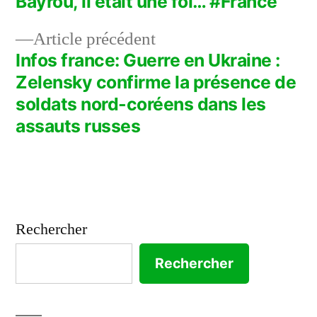
Bayrou, il était une foi… #France
de
Article
Article précédent
l’article
précédent :
Infos france: Guerre en Ukraine :
Zelensky confirme la présence de
soldats nord-coréens dans les
assauts russes
Rechercher
Rechercher