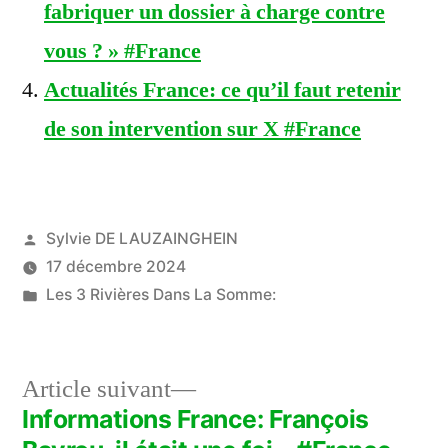
fabriquer un dossier à charge contre
vous ? » #France
Actualités France: ce qu’il faut retenir
de son intervention sur X #France
Publié
Sylvie DE LAUZAINGHEIN
par
17 décembre 2024
Publié
Les 3 Rivières Dans La Somme:
dans
Article
Article suivant
suivant :
Informations France: François
Navigation