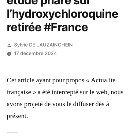
étude phare sur
l’hydroxychloroquine
retirée #France
Publié
Sylvie DE LAUZAINGHEIN
par
17 décembre 2024
Cet article ayant pour propos « Actualité
française » a été intercepté sur le web, nous
avons projeté de vous le diffuser dès à
présent.