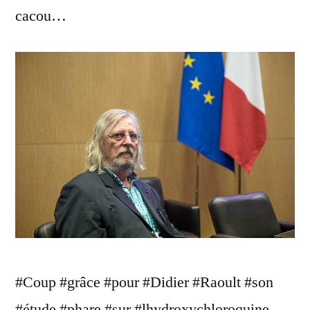
cacou…
#Coup #grâce #pour #Didier #Raoult #son
#étude #phare #sur #lhydroxychloroquine