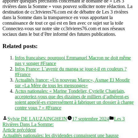
apporter quelques précisions concernant le domaine de « Les 3
rivières dans la Somme » vous pouvez solliciter notre rédaction. La
destination de cc3rivieres76.com est de débattre de Les 3 rivières
dans la Somme dans la transparence en vous apportant la
connaissance de tout ce qui est en lien avec ce sujet sur la toile
Connectez-vous sur notre site cc3rivieres76.com et nos réseaux
sociaux dans le but d’être informé des futures publications.
Related posts:
Infos françaises: pourquoi Emmanuel Macron ne doit même
pas y songer #France
Infos France: L’avenir du manga se joue-t-il en couleurs ?
#France
Actualités france: «Un nouveau Maroc», Asmae El Moudir
sur «La Mère de tous les mensonges»
Actus nationales: « Marine Tondelier, Cyrielle Chatelain,
accepteriez-vous que des dizaines de milliers d’adhérent-es
soient appelé-es expressément à fabriquer un dossier à charge
contre vous ? » #France
Publié
Publié
Sylvie DE LAUZAINGHEIN
17 septembre 2024
Les 3
par
dans
Rivières Dans La Somme:
Navigation
Article
Article précédent
précédent :
Actualités nationales: les dividendes connaissent une hausse