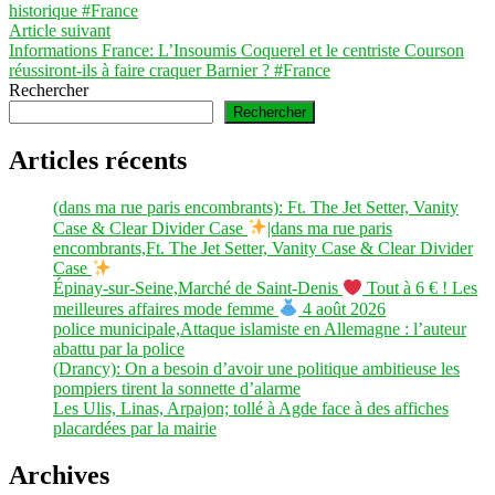
de
historique #France
l’article
Article
Article suivant
suivant :
Informations France: L’Insoumis Coquerel et le centriste Courson
réussiront-ils à faire craquer Barnier ? #France
Rechercher
Rechercher
Articles récents
(dans ma rue paris encombrants): Ft. The Jet Setter, Vanity
Case & Clear Divider Case
|dans ma rue paris
encombrants,Ft. The Jet Setter, Vanity Case & Clear Divider
Case
Épinay-sur-Seine,Marché de Saint-Denis
Tout à 6 € ! Les
meilleures affaires mode femme
4 août 2026
police municipale,Attaque islamiste en Allemagne : l’auteur
abattu par la police
(Drancy): On a besoin d’avoir une politique ambitieuse les
pompiers tirent la sonnette d’alarme
Les Ulis, Linas, Arpajon; tollé à Agde face à des affiches
placardées par la mairie
Archives