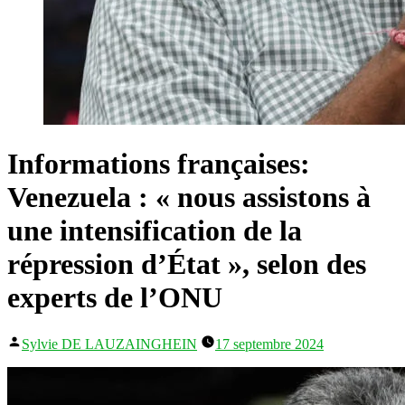
Informations françaises:
Venezuela : « nous assistons à
une intensification de la
répression d’État », selon des
experts de l’ONU
Publié
Sylvie DE LAUZAINGHEIN
17 septembre 2024
par