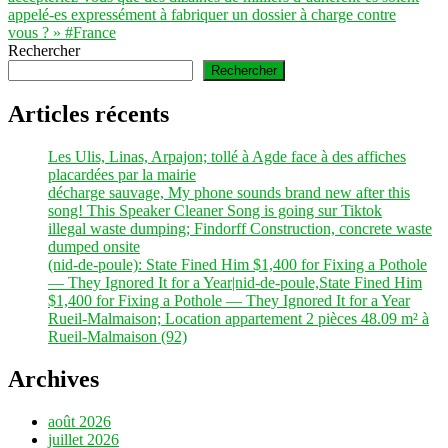
appelé-es expressément à fabriquer un dossier à charge contre
vous ? » #France
Rechercher
Rechercher
Articles récents
Les Ulis, Linas, Arpajon; tollé à Agde face à des affiches
placardées par la mairie
décharge sauvage, My phone sounds brand new after this
song! This Speaker Cleaner Song is going sur Tiktok
illegal waste dumping; Findorff Construction, concrete waste
dumped onsite
(nid-de-poule): State Fined Him $1,400 for Fixing a Pothole
— They Ignored It for a Year|nid-de-poule,State Fined Him
$1,400 for Fixing a Pothole — They Ignored It for a Year
Rueil-Malmaison; Location appartement 2 pièces 48.09 m² à
Rueil-Malmaison (92)
Archives
août 2026
juillet 2026