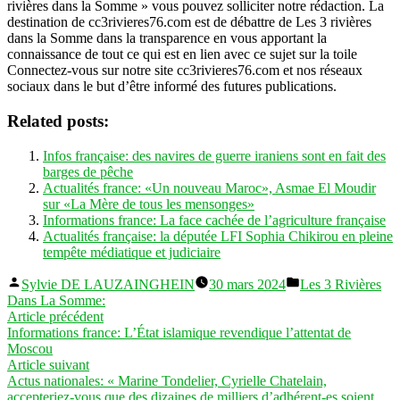
rivières dans la Somme » vous pouvez solliciter notre rédaction. La
destination de cc3rivieres76.com est de débattre de Les 3 rivières
dans la Somme dans la transparence en vous apportant la
connaissance de tout ce qui est en lien avec ce sujet sur la toile
Connectez-vous sur notre site cc3rivieres76.com et nos réseaux
sociaux dans le but d’être informé des futures publications.
Related posts:
Infos française: des navires de guerre iraniens sont en fait des
barges de pêche
Actualités france: «Un nouveau Maroc», Asmae El Moudir
sur «La Mère de tous les mensonges»
Informations france: La face cachée de l’agriculture française
Actualités française: la députée LFI Sophia Chikirou en pleine
tempête médiatique et judiciaire
Publié
Publié
Sylvie DE LAUZAINGHEIN
30 mars 2024
Les 3 Rivières
par
dans
Dans La Somme:
Navigation
Article
Article précédent
précédent :
Informations france: L’État islamique revendique l’attentat de
de
Moscou
l’article
Article
Article suivant
suivant :
Actus nationales: « Marine Tondelier, Cyrielle Chatelain,
accepteriez-vous que des dizaines de milliers d’adhérent-es soient