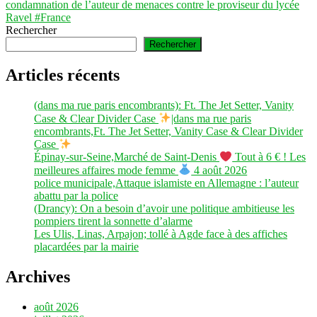
condamnation de l’auteur de menaces contre le proviseur du lycée
Ravel #France
Rechercher
Rechercher
Articles récents
(dans ma rue paris encombrants): Ft. The Jet Setter, Vanity
Case & Clear Divider Case
|dans ma rue paris
encombrants,Ft. The Jet Setter, Vanity Case & Clear Divider
Case
Épinay-sur-Seine,Marché de Saint-Denis
Tout à 6 € ! Les
meilleures affaires mode femme
4 août 2026
police municipale,Attaque islamiste en Allemagne : l’auteur
abattu par la police
(Drancy): On a besoin d’avoir une politique ambitieuse les
pompiers tirent la sonnette d’alarme
Les Ulis, Linas, Arpajon; tollé à Agde face à des affiches
placardées par la mairie
Archives
août 2026