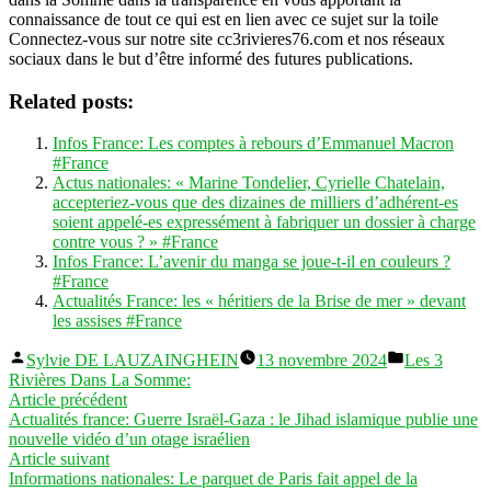
connaissance de tout ce qui est en lien avec ce sujet sur la toile
Connectez-vous sur notre site cc3rivieres76.com et nos réseaux
sociaux dans le but d’être informé des futures publications.
Related posts:
Infos France: Les comptes à rebours d’Emmanuel Macron
#France
Actus nationales: « Marine Tondelier, Cyrielle Chatelain,
accepteriez-vous que des dizaines de milliers d’adhérent-es
soient appelé-es expressément à fabriquer un dossier à charge
contre vous ? » #France
Infos France: L’avenir du manga se joue-t-il en couleurs ?
#France
Actualités France: les « héritiers de la Brise de mer » devant
les assises #France
Publié
Publié
Sylvie DE LAUZAINGHEIN
13 novembre 2024
Les 3
par
dans
Rivières Dans La Somme:
Navigation
Article
Article précédent
précédent :
Actualités france: Guerre Israël-Gaza : le Jihad islamique publie une
de
nouvelle vidéo d’un otage israélien
l’article
Article
Article suivant
suivant :
Informations nationales: Le parquet de Paris fait appel de la